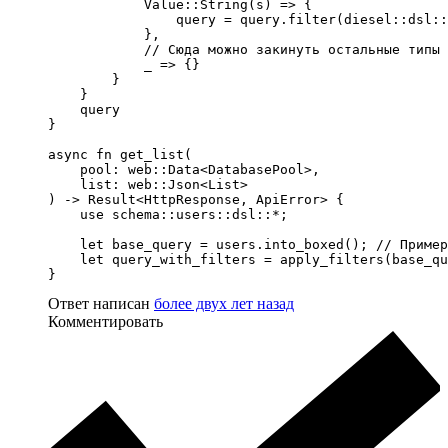
            Value::String(s) => {

                query = query.filter(diesel::dsl::
            },

            // Сюда можно закинуть остальные типы

            _ => {}

        }

    }

    query

}

async fn get_list(

    pool: web::Data<DatabasePool>,

    list: web::Json<List>

) -> Result<HttpResponse, ApiError> {

    use schema::users::dsl::*;

    let base_query = users.into_boxed(); // Пример
    let query_with_filters = apply_filters(base_qu
}
Ответ написан
более двух лет назад
Комментировать