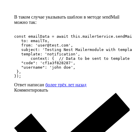
В таком случае указывать шаблон в методе sendMail
можно так:
const emailData = await this.mailerService.sendMai
   to: emailTo,

   from: 'user@test.com',

   subject: 'Testing Nest Mailermodule with templa
   template: 'notification', 

       context: {  // Data to be sent to template 
   "code": 'cf1a3f828287',

   "username": 'john doe',

 },

});
Ответ написан
более трёх лет назад
Комментировать