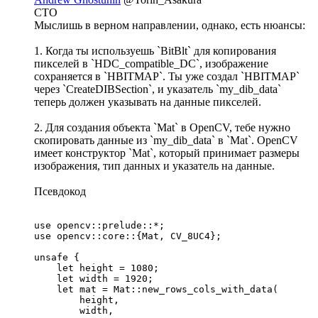
CTO
Мыслишь в верном направлении, однако, есть нюансы:
1. Когда ты используешь `BitBlt` для копирования
пикселей в `HDC_compatible_DC`, изображение
сохраняется в `HBITMAP`. Ты уже создал `HBITMAP`
через `CreateDIBSection`, и указатель `my_dib_data`
теперь должен указывать на данные пикселей.
2. Для создания объекта `Mat` в OpenCV, тебе нужно
скопировать данные из `my_dib_data` в `Mat`. OpenCV
имеет конструктор `Mat`, который принимает размеры
изображения, тип данных и указатель на данные.
Псевдокод
use opencv::prelude::*;

use opencv::core::{Mat, CV_8UC4};

unsafe {

    let height = 1080;

    let width = 1920;

    let mat = Mat::new_rows_cols_with_data(

        height,

        width,
