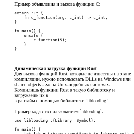
Пример объявления и вызова функции C:
extern "C" {

    fn c_function(arg: c_int) -> c_int;

}

fn main() {

    unsafe {

        c_function(5);

    }

}
Динамическая загрузка функций Rust
Для вызова функций Rust, которые не известны на этапе
компиляции, нужно использовать DLLs на Windows или
shared objects - .so на Unix-подобных системах.
Компилишь функции Rust в такую библиотеку и
загружаешь их в
в рантайм с помощью библиотеки `libloading`.
Пример кода с использованием `libloading`:
use libloading::{Library, Symbol};

fn main() {

    let lib = Library::new("path_to_library.so").u