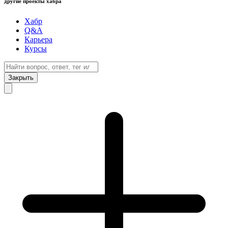
другие проекты хабра
Хабр
Q&A
Карьера
Курсы
Закрыть