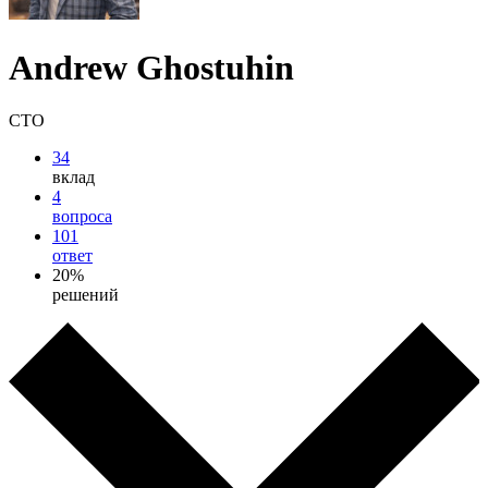
Andrew Ghostuhin
CTO
34
вклад
4
вопроса
101
ответ
20%
решений