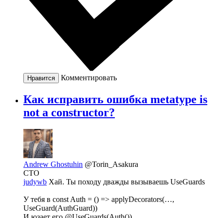
Комментировать
Нравится
Как исправить ошибка metatype is
not a constructor?
Andrew Ghostuhin
@Torin_Asakura
CTO
judywb
Хай. Ты походу дважды вызываешь UseGuards
У тебя в const Auth = () => applyDecorators(…,
UseGuard(AuthGuard))
И юзает его @UseGuards(Auth())