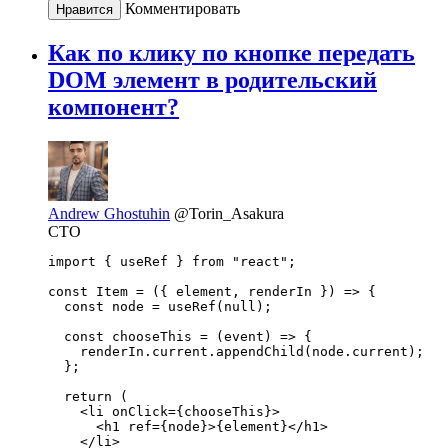
Комментировать
Нравится
Как по клику по кнопке передать
DOM элемент в родительский
компонент?
Andrew Ghostuhin
@Torin_Asakura
CTO
import { useRef } from "react";

const Item = ({ element, renderIn }) => {

  const node = useRef(null);

  const chooseThis = (event) => {

    renderIn.current.appendChild(node.current);

  };

  return (

    <li onClick={chooseThis}>

      <h1 ref={node}>{element}</h1>

    </li>
