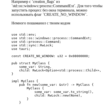
Например с `creation_flags` из
`std::os::windows::process::CommandExt`. Для того чтобы
запустить процесс без окна терминала, можно
использовать флаг `CREATE_NO_WINDOW`.
Немного пошаманил с твоим кодом
use std::env;

use std::os::windows::process::CommandExt;

use std::process::Command;

use std::sync::RwLock;

use tauri;

const CREATE_NO_WINDOW: u32 = 0x08000000;

pub struct MyClass {

    some_var: String,

    child: RwLock<Option<std::process::Child>>,

}

impl MyClass {

    pub fn new(some_var: &str) -> MyClass {

        MyClass {

            some_var: some_var.to_string(),

            child: RwLock::new(None),

        }

    }
