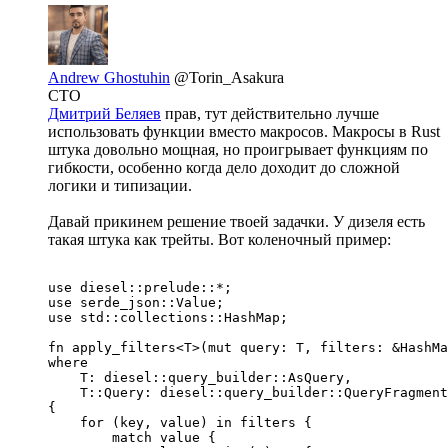
Andrew Ghostuhin
@Torin_Asakura
CTO
Дмитрий Беляев
прав, тут действительно лучше
использовать функции вместо макросов. Макросы в Rust
штука довольно мощная, но проигрывает функциям по
гибкости, особенно когда дело доходит до сложной
логики и типизации.
Давай прикинем решение твоей задачки. У дизеля есть
такая штука как трейты. Вот коленочный пример:
use diesel::prelude::*;

use serde_json::Value;

use std::collections::HashMap;

fn apply_filters<T>(mut query: T, filters: &HashMa
where

    T: diesel::query_builder::AsQuery,

    T::Query: diesel::query_builder::QueryFragment
{

    for (key, value) in filters {

        match value {
