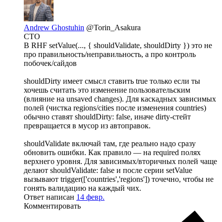
Andrew Ghostuhin
@Torin_Asakura
CTO
В RHF setValue(..., { shouldValidate, shouldDirty }) это не
про правильность/неправильность, а про контроль
побочек/сайдов
shouldDirty имеет смысл ставить true только если ты
хочешь считать это изменение пользовательским
(влияние на unsaved changes). Для каскадных зависимых
полей (чистка regions/cities после изменения countries)
обычно ставят shouldDirty: false, иначе dirty-стейт
превращается в мусор из автоправок.
shouldValidate включай там, где реально надо сразу
обновить ошибки. Как правило — на required полях
верхнего уровня. Для зависимых/вторичных полей чаще
делают shouldValidate: false и после серии setValue
вызывают trigger(['countries','regions']) точечно, чтобы не
гонять валидацию на каждый чих.
Ответ написан
14 февр.
Комментировать