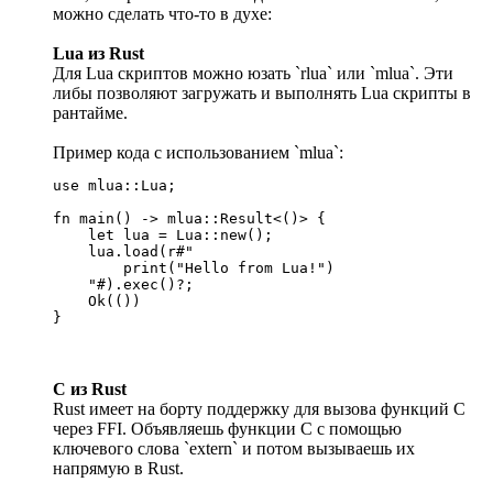
можно сделать что-то в духе:
Lua из Rust
Для Lua скриптов можно юзать `rlua` или `mlua`. Эти
либы позволяют загружать и выполнять Lua скрипты в
рантайме.
Пример кода с использованием `mlua`:
use mlua::Lua;

fn main() -> mlua::Result<()> {

    let lua = Lua::new();

    lua.load(r#"

        print("Hello from Lua!")

    "#).exec()?;

    Ok(())

}
C из Rust
Rust имеет на борту поддержку для вызова функций C
через FFI. Объявляешь функции C с помощью
ключевого слова `extern` и потом вызываешь их
напрямую в Rust.