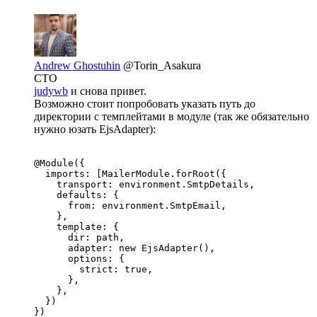
Andrew Ghostuhin
@Torin_Asakura
CTO
judywb
и снова привет.
Возможно стоит попробовать указать путь до
директории с темплейтами в модуле (так же обязательно
нужно юзать EjsAdapter):
@Module({

  imports: [MailerModule.forRoot({

    transport: environment.SmtpDetails,

    defaults: {

      from: environment.SmtpEmail,

    },

    template: {

      dir: path,

      adapter: new EjsAdapter(),

      options: {

        strict: true,

      },

    },

  })

})