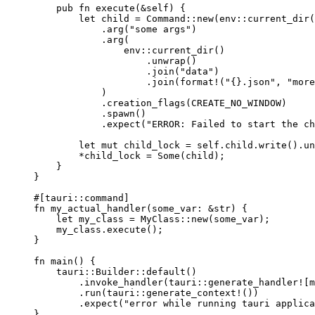
    pub fn execute(&self) {

        let child = Command::new(env::current_dir(
            .arg("some args")

            .arg(

                env::current_dir()

                    .unwrap()

                    .join("data")

                    .join(format!("{}.json", "more
            )

            .creation_flags(CREATE_NO_WINDOW)

            .spawn()

            .expect("ERROR: Failed to start the ch
        let mut child_lock = self.child.write().un
        *child_lock = Some(child);

    }

}

#[tauri::command]

fn my_actual_handler(some_var: &str) {

    let my_class = MyClass::new(some_var);

    my_class.execute();

}

fn main() {

    tauri::Builder::default()

        .invoke_handler(tauri::generate_handler![m
        .run(tauri::generate_context!())

        .expect("error while running tauri applica
}