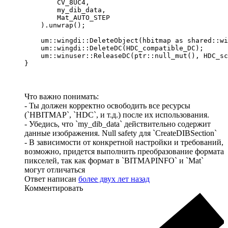
        CV_8UC4,

        my_dib_data,

        Mat_AUTO_STEP

    ).unwrap();

    um::wingdi::DeleteObject(hbitmap as shared::wi
    um::wingdi::DeleteDC(HDC_compatible_DC);

    um::winuser::ReleaseDC(ptr::null_mut(), HDC_sc
}
Что важно понимать:
- Ты должен корректно освободить все ресурсы
(`HBITMAP`, `HDC`, и т.д.) после их использования.
- Убедись, что `my_dib_data` действительно содержит
данные изображения. Null safety для `CreateDIBSection`
- В зависимости от конкретной настройки и требований,
возможно, придется выполнить преобразование формата
пикселей, так как формат в `BITMAPINFO` и `Mat`
могут отличаться
Ответ написан
более двух лет назад
Комментировать