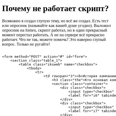
Почему не работает скрипт?
Возможно я создал глупую тему, но всё же создал. Есть тест
или опросник (называйте как вашей душе угодно). Выложил
опросник на fornex, скрипт работал, но в один прекрасный
момент перестал работать. А не на сервере всё прекрасно
работает. Что не так, можете помочь? Это наверно глупый
вопрос. Только не ругайте!
<form method="POST" action="#" id="form">

    <section class="table_1">

        <table class="iksweb" name="checkbox">

            <tbody>

                <tr>

                    <td rowspan="3"><b>История компании
                        <h3 class="the">Кто основал ком
                        <section class="conteiner">

                            <div class="checkbox">

                                <input type="checkbox" 
                                <label for="i6" tabinde
                            </div>

                            <div class="checkbox">

                                <input type="checkbox" 
                                <label for="i7" tabinde
                            </div>
