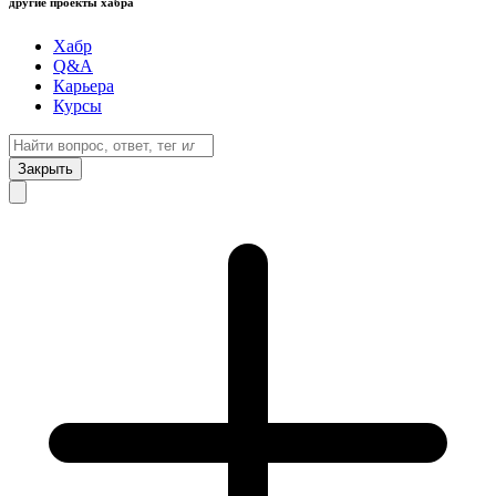
другие проекты хабра
Хабр
Q&A
Карьера
Курсы
Закрыть