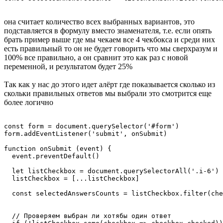
она считает количество всех выбранных вариантов, это
подставляется в формулу вместо знаменателя, т.е. если опять
брать пример выше где мы чекаем все 4 чекбокса и среди них
есть правильный то он не будет говорить что мы сверхразум и
100% все правильно, а он сравнит это как раз с новой
переменной, и результатом будет 25%
Так как у нас до этого идет алёрт где показывается сколько из
скольки правильных ответов мы выбрали это смотрится еще
более логично
const form = document.querySelector('#form')

form.addEventListener('submit', onSubmit)

function onSubmit (event) {

  event.preventDefault()

  let listCheckbox = document.querySelectorAll('.i-6')

  listCheckbox = [...listCheckbox]

  const selectedAnswersCounts = listCheckbox.filter(che
  // Проверяем выбран ли хотябы один ответ
