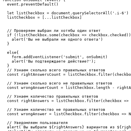
  event.preventDefault()

  let listCheckbox = document.querySelectorAll('.i-6')

  listCheckbox = [...listCheckbox]

  // Проверяем выбран ли хотябы один ответ

  if (!listCheckbox.some(checkbox => checkbox.checked))
    alert('Вы не выбрали ни одного ответа')

  }

  else{

    form.addEventListener('submit', onSubmit)

    alert('Вы подтверждаете действие?');

  }

  // Узнаем сколько всего правильных ответов

  const rightAnswersCount = listCheckbox.filter(checkbo
  // Узнаем сколько всего не правильных ответов

  const wrongAnswerCount = listCheckbox.length - rightA
  // Узнаем количество правильных ответов

  const rightAnswers = listCheckbox.filter(checkbox => 
  // Узнаем количество не правильных ответов

  const wrongAnswer = listCheckbox.filter(checkbox => N
  // Уведомляем пользователя

  alert(`Вы выбрали ${rightAnswers} вариантов из ${righ