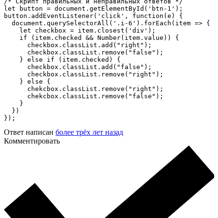
/* Скрипт правильных и неправильных ответов */

let button = document.getElementById('btn-1');

button.addEventListener('click', function(e) {

  document.querySelectorAll('.i-6').forEach(item => {

    let checkbox = item.closest('div');

    if (item.checked && Number(item.value)) {

      checkbox.classList.add("right");

      checkbox.classList.remove("false");

    } else if (item.checked) {

      checkbox.classList.add("false");

      checkbox.classList.remove("right");

    } else {

      chekcbox.classList.remove("right");

      chekcbox.classList.remove("false");

    }

  })

});
Ответ написан
более трёх лет назад
Комментировать