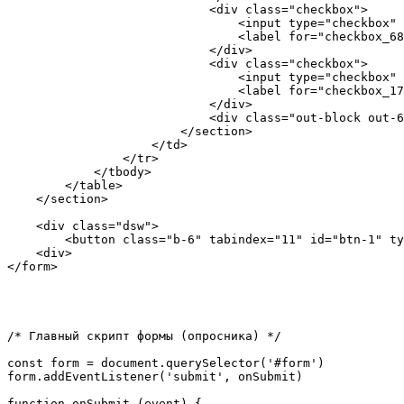
                            <div class="checkbox">

                                <input type="checkbox" 
                                <label for="checkbox_68
                            </div>

                            <div class="checkbox">

                                <input type="checkbox" 
                                <label for="checkbox_17
                            </div>

                            <div class="out-block out-6
                        </section>

                    </td>     

                </tr>

            </tbody>

        </table>

    </section>

    <div class="dsw">

        <button class="b-6" tabindex="11" id="btn-1" ty
    <div>

</form>
/* Главный скрипт формы (опросника) */

const form = document.querySelector('#form')

form.addEventListener('submit', onSubmit)

function onSubmit (event) {
