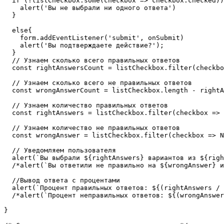
  if (!listCheckbox.some(checkbox => checkbox.checked))
    alert('Вы не выбрали ни одного ответа')

  }

  else{

    form.addEventListener('submit', onSubmit)

    alert('Вы подтверждаете действие?');

  }

  // Узнаем сколько всего правильных ответов

  const rightAnswersCount = listCheckbox.filter(checkbo
  // Узнаем сколько всего не правильных ответов

  const wrongAnswerCount = listCheckbox.length - rightA
  // Узнаем количество правильных ответов

  const rightAnswers = listCheckbox.filter(checkbox => 
  // Узнаем количество не правильных ответов

  const wrongAnswer = listCheckbox.filter(checkbox => N
  // Уведомляем пользователя

  alert(`Вы выбрали ${rightAnswers} вариантов из ${righ
  /*alert(`Вы ответили не правильно на ${wrongAnswer} и
  //Вывод ответа с процентами

  alert(`Процент правильных ответов: ${(rightAnswers / 
  /*alert(`Процент неправильных ответов: ${(wrongAnswer
}
