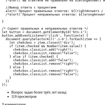
  /*alert(`Вы ответили не правильно на ${wrongAnswer} и
  //Вывод ответа с процентами

  alert(`Процент правильных ответов: ${(rightAnswers / 
  /*alert(`Процент неправильных ответов: ${(wrongAnswer
}

/* Скрипт правильных и неправильных ответов */

let button = document.getElementById('btn-1');

button.addEventListener('click', function(e) {

  document.querySelectorAll('.i-6').forEach(item => {

    let chekcbox = item.closest('div');

    if (item.checked && Number(item.value)) {

      chekcbox.classList.add("right");

      chekcbox.classList.remove("false");

    } else if (item.checked) {

      chekcbox.classList.add("false");

      chekcbox.classList.remove("right");

    } else {

      chekcbox.classList.remove("right");

      chekcbox.classList.remove("false");

    }

  })

});
Вопрос задан
более трёх лет назад
119 просмотров
2
комментария