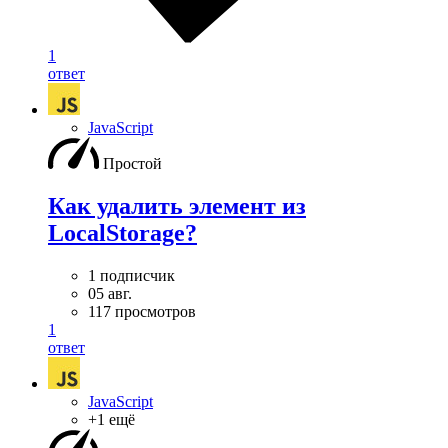
1
ответ
JavaScript
Простой
Как удалить элемент из
LocalStorage?
1 подписчик
05 авг.
117 просмотров
1
ответ
JavaScript
+1 ещё