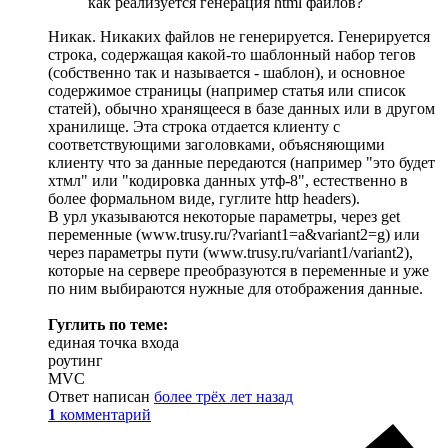
как реализуется генерация html файлов?
Никак. Никаких файлов не генерируется. Генерируется
строка, содержащая какой-то шаблонный набор тегов
(собственно так и называется - шаблон), и основное
содержимое страницы (например статья или список
статей), обычно хранящееся в базе данных или в другом
хранилище. Эта строка отдается клиенту с
соответствующими заголовками, объясняющими
клиенту что за данные передаются (например "это будет
хтмл" или "кодировка данных утф-8", естественно в
более формальном виде, гуглите http headers).
В урл указываются некоторые параметры, через get
переменные (www.trusy.ru/?variant1=a&variant2=g) или
через параметры пути (www.trusy.ru/variant1/variant2),
которые на сервере преобразуются в переменные и уже
по ним выбираются нужные для отображения данные.
Гуглить по теме:
единая точка входа
роутинг
MVC
Ответ написан
более трёх лет назад
1
комментарий