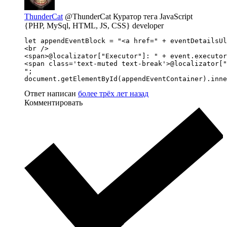
ThunderCat
@ThunderCat
Куратор тега JavaScript
{PHP, MySql, HTML, JS, CSS} developer
let appendEventBlock = "<a href=" + eventDetailsUl
<br />

<span>@localizator["Executor"]: " + event.executor
<span class='text-muted text-break'>@localizator["
";

document.getElementById(appendEventContainer).inne
Ответ написан
более трёх лет назад
Комментировать