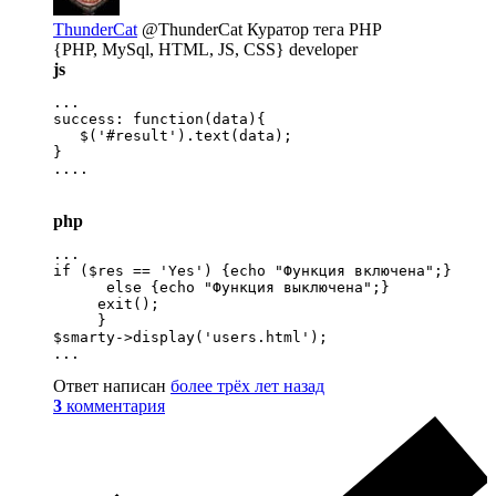
ThunderCat
@ThunderCat
Куратор тега PHP
{PHP, MySql, HTML, JS, CSS} developer
js
...

success: function(data){

   $('#result').text(data);

}

....
php
...

if ($res == 'Yes') {echo "Функция включена";}

      else {echo "Функция выключена";}

     exit();

     } 

$smarty->display('users.html');

...
Ответ написан
более трёх лет назад
3
комментария