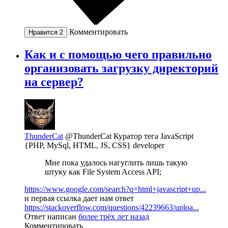
Комментировать
Нравится
2
Как и с помощью чего правильно
организовать загрузку директорий
на сервер?
ThunderCat
@ThunderCat
Куратор тега JavaScript
{PHP, MySql, HTML, JS, CSS} developer
Мне пока удалось нагуглить лишь такую
штуку как File System Access API;
https://www.google.com/search?q=html+javascript+up...
и первая ссылка дает нам ответ
https://stackoverflow.com/questions/42239663/uploa...
Ответ написан
более трёх лет назад
Комментировать