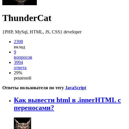
ThunderCat
{PHP, MySql, HTML, JS, CSS} developer
2398
вклад
9
вопросов
3994
ответа
29%
решений
Ответы пользователя по тегу
JavaScript
Как вывести html в .innerHTML с
переносами?