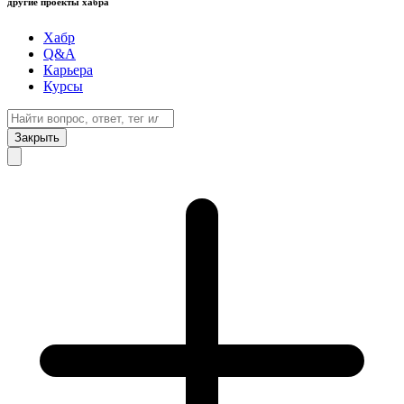
другие проекты хабра
Хабр
Q&A
Карьера
Курсы
Закрыть