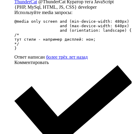
ThunderCat
@ThunderCat
Куратор тега JavaScript
{PHP, MySql, HTML, JS, CSS} developer
Используйте media запросы:
@media only screen and (min-device-width: 480px) 

                   and (max-device-width: 640px) 

                   and (orientation: landscape) {

/*

тут стили - например дисплей: нон;

*/

}
Ответ написан
более трёх лет назад
Комментировать