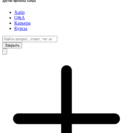
другие проекты хабра
Хабр
Q&A
Карьера
Курсы
Закрыть