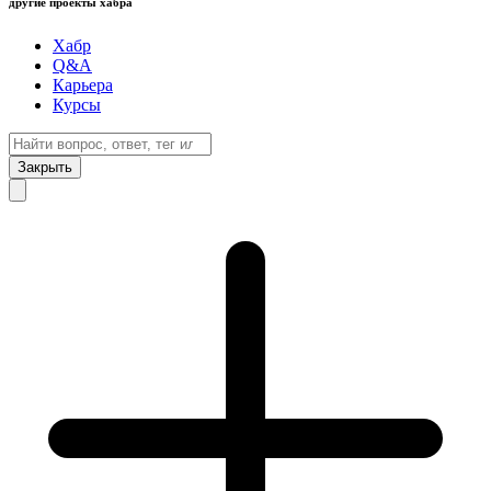
другие проекты хабра
Хабр
Q&A
Карьера
Курсы
Закрыть