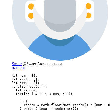
Swaer
@Swaer
Автор вопроса
0xD34F
,
let num = 10;

let arr1 = [];

let arr2 = [];

function gou(arr){

  let random;

  for(let i = 0; i < num; i++){

    do {

      random = Math.floor(Math.random() * (num - 0
    } while ( lesa  (random,arr));
