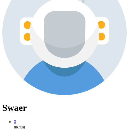
Swaer
0
вклад