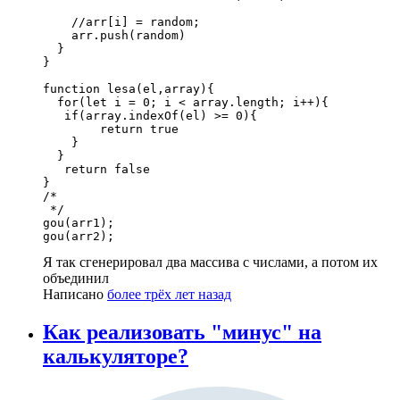
    //arr[i] = random;

    arr.push(random)

  }

}

function lesa(el,array){

  for(let i = 0; i < array.length; i++){

   if(array.indexOf(el) >= 0){

        return true

    }

  }

   return false

}

/*

 */

gou(arr1);

gou(arr2);
Я так сгенерировал два массива с числами, а потом их
объединил
Написано
более трёх лет назад
Как реализовать "минус" на
калькуляторе?