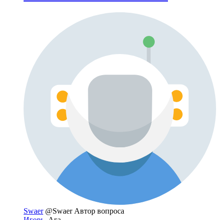
Swaer
@Swaer
Автор вопроса
Игорь
, Ага