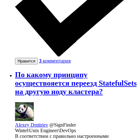
3
комментария
Нравится
По какому принципу
осуществояется переезд StatefulSets
на другую ноду кластера?
Alexey Dmitriev
@SignFinder
Wintel\Unix Engineer\DevOps
В соответствии с правильно настроенными