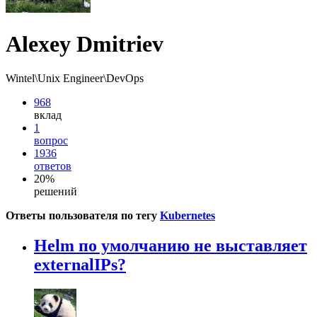
Alexey Dmitriev
Wintel\Unix Engineer\DevOps
968
вклад
1
вопрос
1936
ответов
20%
решений
Ответы пользователя по тегу
Kubernetes
Helm по умолчанию не выставляет
externalIPs?