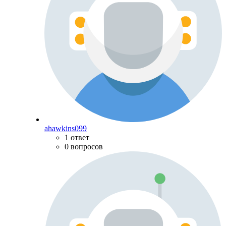
ahawkins099
1 ответ
0 вопросов