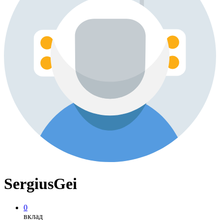
SergiusGei
0
вклад