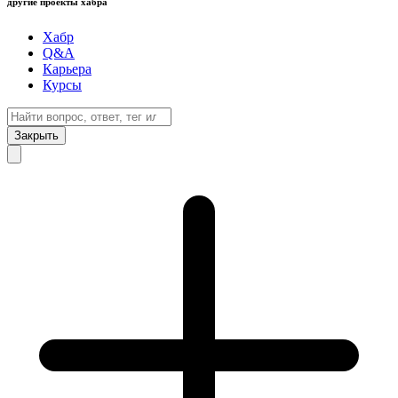
другие проекты хабра
Хабр
Q&A
Карьера
Курсы
Закрыть