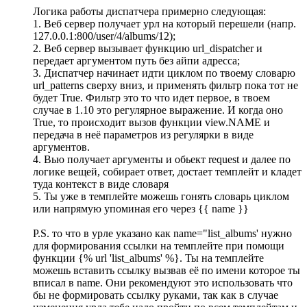
Логика работы диспатчера примерно следующая:
1. Веб сервер получает урл на который перешели (напр.
127.0.0.1:800/user/4/albums/12);
2. Веб сервер вызывает функцию url_dispatcher и
передает аргументом путь без айпи адресса;
3. Диспатчер начинает идти циклом по твоему словарю
url_patterns сверху вниз, и применять фильтр пока тот не
будет True. Фильтр это то что идет первое, в твоем
случае в 1.10 это регулярное выражение. И когда оно
True, то происходит вызов функции view.NAME и
передача в неё параметров из регулярки в виде
аргументов.
4. Вью получает аргументы и обьект request и далее по
логике вещей, собирает ответ, достает темплейт и кладет
туда контекст в виде словаря
5. Ты уже в темплейте можешь гонять словарь циклом
или напрямую упоминая его через {{ name }}
P.S. то что в урле указано как name="list_albums' нужно
для формирования ссылки на темплейте при помощи
функции {% url 'list_albums' %}. Ты на темплейте
можешь вставить ссылку вызвав её по имени которое ты
вписал в name. Они рекомендуют это использовать что
бы не формировать ссылку руками, так как в случае