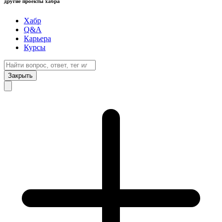
другие проекты хабра
Хабр
Q&A
Карьера
Курсы
Закрыть