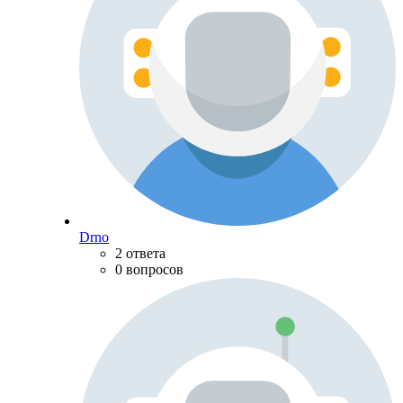
Drno
2 ответа
0 вопросов