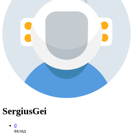
SergiusGei
0
вклад