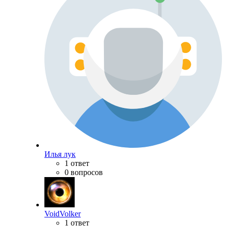
Илья лук
1 ответ
0 вопросов
VoidVolker
1 ответ