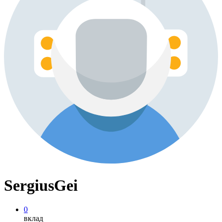
SergiusGei
0
вклад