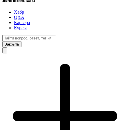
другие проекты хабра
Хабр
Q&A
Карьера
Курсы
Закрыть