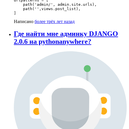
urlpatterns = [

    path('admin/', admin.site.urls),

    path('',views.post_list),

]
Написано
более трёх лет назад
Где найти мне админку DJANGO
2.0.6 на pythonanywhere?