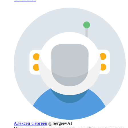
Алексей Сергеев
@SergeevAI