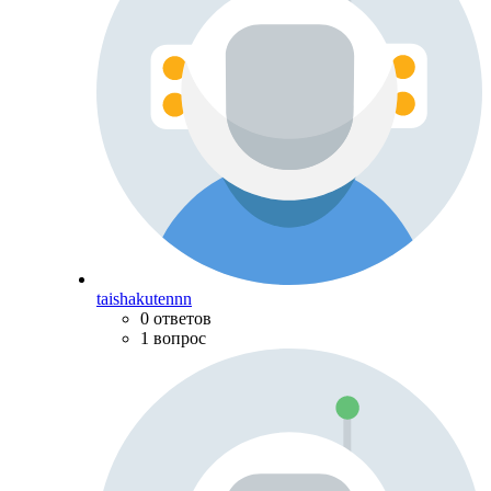
taishakutennn
0 ответов
1 вопрос