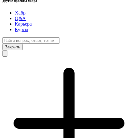
другие проекты хабра
Хабр
Q&A
Карьера
Курсы
Закрыть