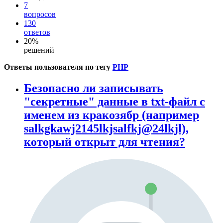
7
вопросов
130
ответов
20%
решений
Ответы пользователя по тегу
PHP
Безопасно ли записывать
"секретные" данные в txt-файл с
именем из кракозябр (например
salkgkawj2145lkjsalfkj@24lkjl),
который открыт для чтения?