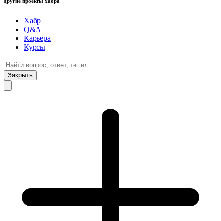
другие проекты хабра
Хабр
Q&A
Карьера
Курсы
Закрыть