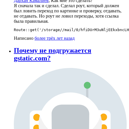
Дархан Камалиев
, Как мне это сделать?
Я сначала так и сделал. Сделал роут, который должен
был ловить переход по картинке и проверку, отдавать,
не отдавать. Но роут не ловил переходы, хотя ссылка
была правильная.
Route::get('/storage//mail/0/hfiDUrM3uNljEEkxbncLH
Написано
более трёх лет назад
Почему не подгружается
gstatic.com?