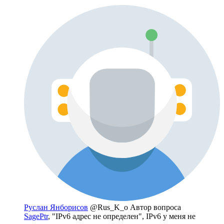
Руслан Янборисов
@Rus_K_o
Автор вопроса
SagePtr
, "IPv6 адрес не определен", IPv6 у меня не