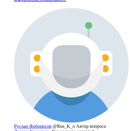
Руслан Янборисов
@Rus_K_o
Автор вопроса