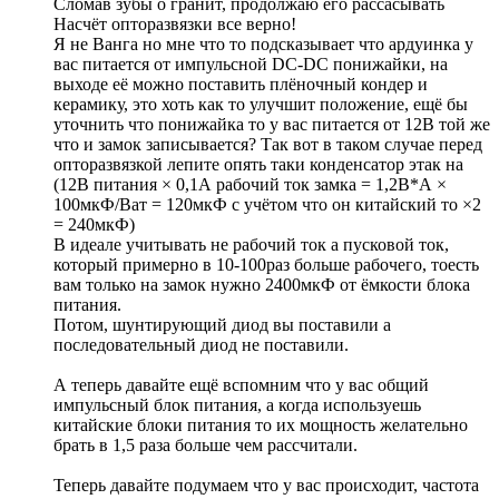
Сломав зубы о гранит, продолжаю его рассасывать
Насчёт опторазвязки все верно!
Я не Ванга но мне что то подсказывает что ардуинка у
вас питается от импульсной DC-DC понижайки, на
выходе её можно поставить плёночный кондер и
керамику, это хоть как то улучшит положение, ещё бы
уточнить что понижайка то у вас питается от 12В той же
что и замок записывается? Так вот в таком случае перед
опторазвязкой лепите опять таки конденсатор этак на
(12В питания × 0,1А рабочий ток замка = 1,2В*А ×
100мкФ/Ват = 120мкФ с учётом что он китайский то ×2
= 240мкФ)
В идеале учитывать не рабочий ток а пусковой ток,
который примерно в 10-100раз больше рабочего, тоесть
вам только на замок нужно 2400мкФ от ёмкости блока
питания.
Потом, шунтирующий диод вы поставили а
последовательный диод не поставили.
А теперь давайте ещё вспомним что у вас общий
импульсный блок питания, а когда используешь
китайские блоки питания то их мощность желательно
брать в 1,5 раза больше чем рассчитали.
Теперь давайте подумаем что у вас происходит, частота