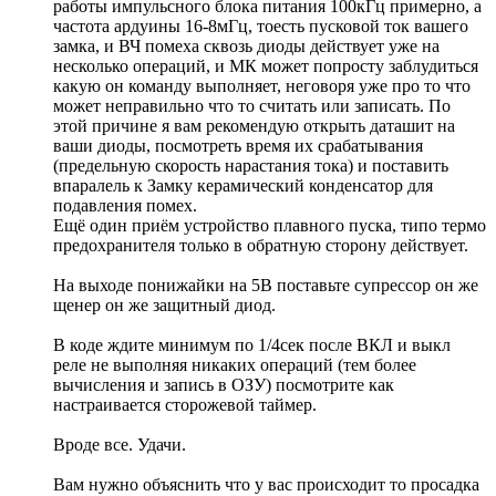
работы импульсного блока питания 100кГц примерно, а
частота ардуины 16-8мГц, тоесть пусковой ток вашего
замка, и ВЧ помеха сквозь диоды действует уже на
несколько операций, и МК может попросту заблудиться
какую он команду выполняет, неговоря уже про то что
может неправильно что то считать или записать. По
этой причине я вам рекомендую открыть даташит на
ваши диоды, посмотреть время их срабатывания
(предельную скорость нарастания тока) и поставить
впаралель к Замку керамический конденсатор для
подавления помех.
Ещё один приём устройство плавного пуска, типо термо
предохранителя только в обратную сторону действует.
На выходе понижайки на 5В поставьте супрессор он же
щенер он же защитный диод.
В коде ждите минимум по 1/4сек после ВКЛ и выкл
реле не выполняя никаких операций (тем более
вычисления и запись в ОЗУ) посмотрите как
настраивается сторожевой таймер.
Вроде все. Удачи.
Вам нужно объяснить что у вас происходит то просадка