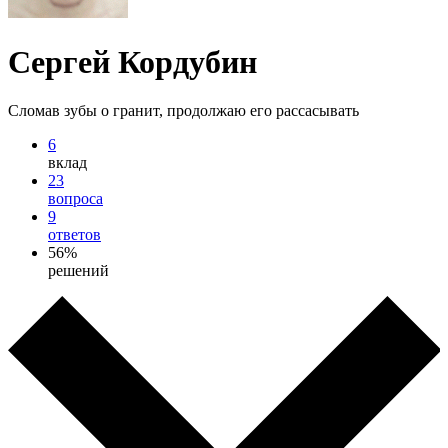
Сергей Кордубин
Сломав зубы о гранит, продолжаю его рассасывать
6
вклад
23
вопроса
9
ответов
56%
решений