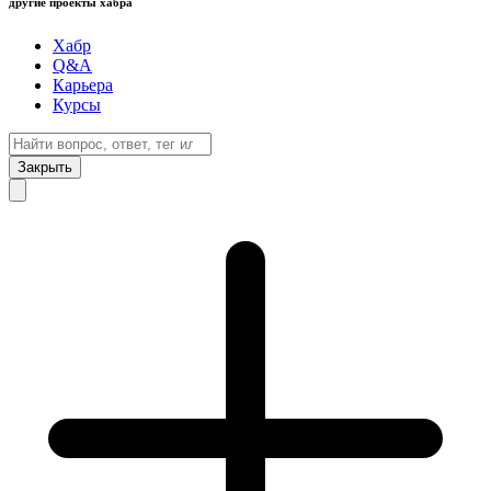
другие проекты хабра
Хабр
Q&A
Карьера
Курсы
Закрыть