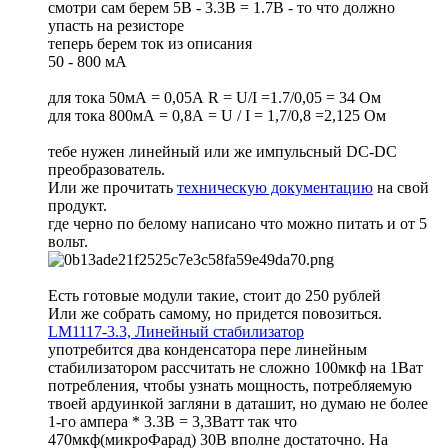
смотри сам берем 5В - 3.3В = 1.7В - то что должно
упасть на резисторе
теперь берем ток из описания
50 - 800 мА
для тока 50мА = 0,05А R = U/I =1.7/0,05 = 34 Ом
для тока 800мА = 0,8А = U / I = 1,7/0,8 =2,125 Ом
тебе нужен линейный или же импульсный DC-DC
преобразователь.
Или же прочитать
техническую документацию
на свой
продукт.
где черно по белому написано что можно питать и от 5
вольт.
Есть готовые модули такие, стоит до 250 рублей
Или же собрать самому, но придется повозиться.
LM1117-3.3, Линейный стабилизатор
употребится два конденсатора пере линейным
стабилизатором рассчитать не сложно 100мкф на 1Ват
потребления, чтобы узнать мощность, потребляемую
твоей ардуинкой загляни в даташит, но думаю не более
1-го ампера * 3.3В = 3,3Ватт так что
470мкф(микроФарад) 30В вполне достаточно. На