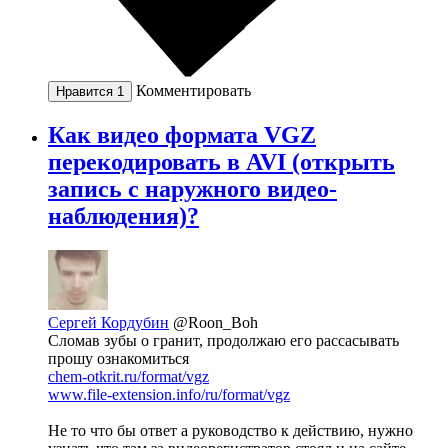
Комментировать
Нравится
1
Как видео формата VGZ
перекодировать в AVI (открыть
запись с наружного видео-
наблюдения)?
Сергей Кордубин
@Roon_Boh
Сломав зубы о гранит, продолжаю его рассасывать
прошу ознакомиться
chem-otkrit.ru/format/vgz
www.file-extension.info/ru/format/vgz
Не то что бы ответ а руководство к действию, нужно