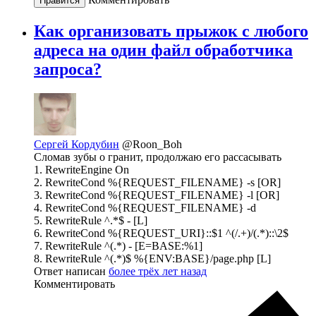
Нравится
Как организовать прыжок с любого
адреса на один файл обработчика
запроса?
Сергей Кордубин
@Roon_Boh
Сломав зубы о гранит, продолжаю его рассасывать
1. RewriteEngine On
2. RewriteCond %{REQUEST_FILENAME} -s [OR]
3. RewriteCond %{REQUEST_FILENAME} -l [OR]
4. RewriteCond %{REQUEST_FILENAME} -d
5. RewriteRule ^.*$ - [L]
6. RewriteCond %{REQUEST_URI}::$1 ^(/.+)/(.*)::\2$
7. RewriteRule ^(.*) - [E=BASE:%1]
8. RewriteRule ^(.*)$ %{ENV:BASE}/page.php [L]
Ответ написан
более трёх лет назад
Комментировать