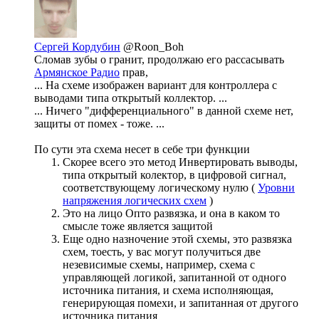
Сергей Кордубин
@Roon_Boh
Сломав зубы о гранит, продолжаю его рассасывать
Армянское Радио
прав,
... На схеме изображен вариант для контроллера с
выводами типа открытый коллектор. ...
... Ничего "дифференциального" в данной схеме нет,
защиты от помех - тоже. ...
По сути эта схема несет в себе три функции
Скорее всего это метод Инвертировать выводы,
типа открытый колектор, в цифровой сигнал,
соответствующему логическому нулю (
Уровни
напряжения логических схем
)
Это на лицо Опто развязка, и она в каком то
смысле тоже является защитой
Еще одно назночение этой схемы, это развязка
схем, тоесть, у вас могут получиться две
незевисимые схемы, например, схема с
управляющей логикой, запитанной от одного
источника питания, и схема исполняющая,
генерирующая помехи, и запитанная от другого
источника питания