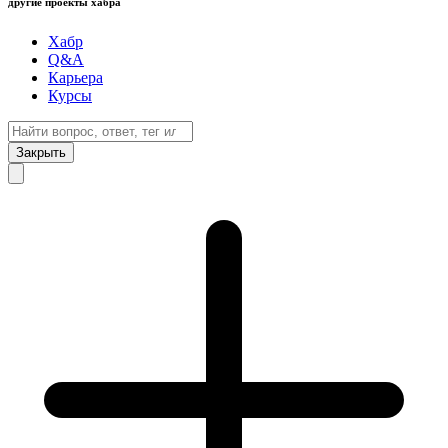
другие проекты хабра
Хабр
Q&A
Карьера
Курсы
Закрыть