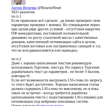
Антон Величко
@ReactorHeart
SEO аналитик
по п.1
Если правильно всё сделали - да (ниже проверьте свои
параметры проверки с моими). Но утверждение верно
при целом ряде других условий - отсуттсвия накрутки
ПФ конкурентами, постоянной положительной
динамике по росту ссылочной массы с качественных
доноров, качественной оптимизации сайта в целом,
отсуттсвия хостовых или постраничных санкций и т.п,
что не всегдавыполняется или оцевидно.
по п.2
Даже с хорошо написанным текстом рекомендую
использовать Тургенев, текст.ру. По сервису Тургенев
дорабатывать текст до параметров - не более 5 баллов,
повторы=0.
Если нет возможности выгружать LSI-слова по запросу,
то этого будет достаточно. Хорошо написанная статья
должна содержать LSI-слова по максимуму, но я пока
таких не встречал - всегда требуется доработка
(дописывания текста с недостающими LSI-словами) для
оптимизации под нейронки поисковых систем.
Ответ написан
более года назад