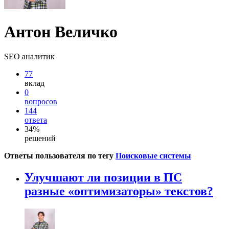
Антон Величко
SEO аналитик
77
вклад
0
вопросов
144
ответа
34%
решений
Ответы пользователя по тегу
Поисковые системы
Улучшают ли позиции в ПС
разные «оптимизаторы» текстов?