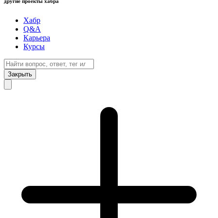
другие проекты хабра
Хабр
Q&A
Карьера
Курсы
Закрыть