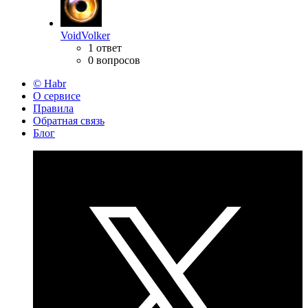
VoidVolker
1 ответ
0 вопросов
© Habr
О сервисе
Правила
Обратная связь
Блог