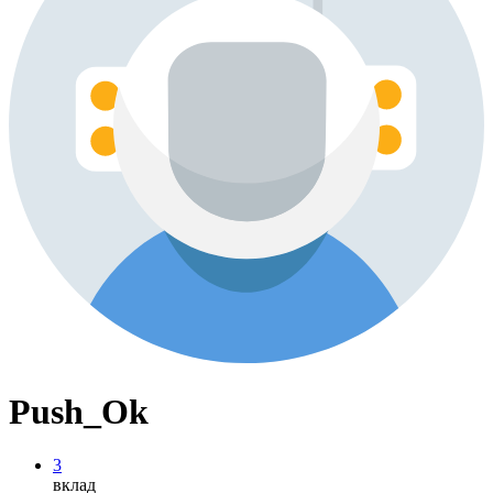
Push_Ok
3
вклад