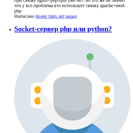
при связке nginx+php-fpm уже нет. но это же не значит
что у все проблема кто использует связку apache+mod-
php
Написано
более трёх лет назад
Socket-сервер php или python?