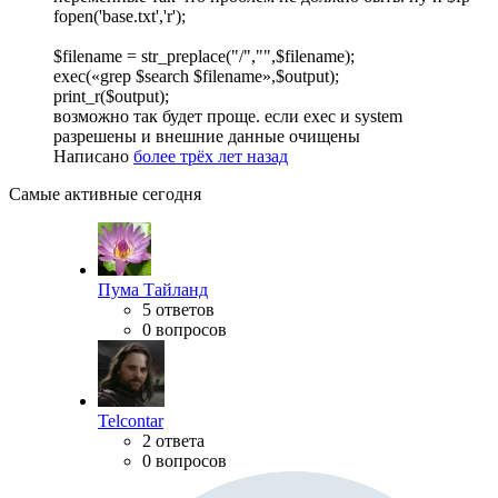
fopen('base.txt','r');
$filename = str_preplace("/","",$filename);
exec(«grep $search $filename»,$output);
print_r($output);
возможно так будет проще. если exec и system
разрешены и внешние данные очищены
Написано
более трёх лет назад
Самые активные сегодня
Пума Тайланд
5 ответов
0 вопросов
Telcontar
2 ответа
0 вопросов