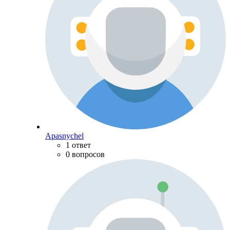
Apasnychel
1 ответ
0 вопросов