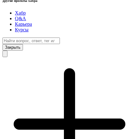
другие проекты хабра
Хабр
Q&A
Карьера
Курсы
Закрыть