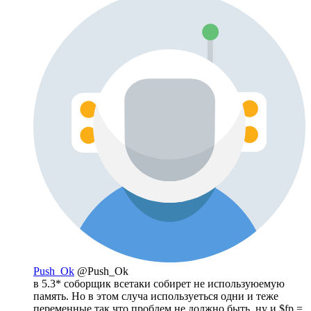
Push_Ok
@Push_Ok
в 5.3* соборщик всетаки собирет не используюемую
память. Но в этом случа используеться одни и теже
переменные так что проблем не должно быть. ну и $fp =