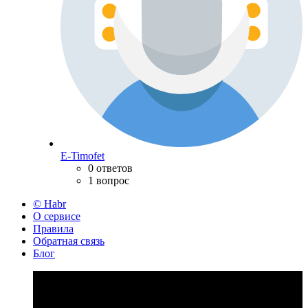
E-Timofet
0 ответов
1 вопрос
© Habr
О сервисе
Правила
Обратная связь
Блог