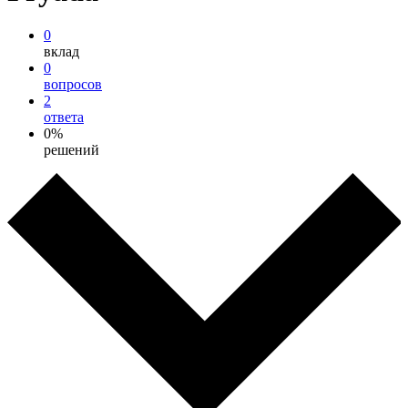
0
вклад
0
вопросов
2
ответа
0%
решений