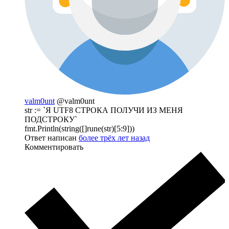
valm0unt
@valm0unt
str := `Я UTF8 СТРОКА ПОЛУЧИ ИЗ МЕНЯ
ПОДСТРОКУ`
fmt.Println(string([]rune(str)[5:9]))
Ответ написан
более трёх лет назад
Комментировать