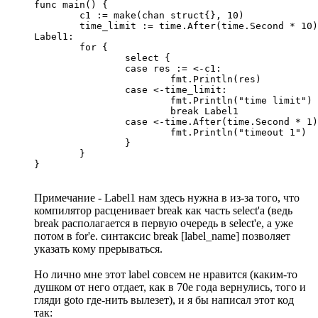
func main() {

	c1 := make(chan struct{}, 10)

	time_limit := time.After(time.Second * 10)

Label1:

	for {

		select {

		case res := <-c1:

			fmt.Println(res)

		case <-time_limit:

			fmt.Println("time limit")

			break Label1

		case <-time.After(time.Second * 1):

			fmt.Println("timeout 1")

		}

	}

}
Примечание - Label1 нам здесь нужна в из-за того, что
компилятор расценивает break как часть select'а (ведь
break располагается в первую очередь в select'e, а уже
потом в for'е. синтаксис break [label_name] позволяет
указать кому прерываться.
Но лично мне этот label совсем не нравится (каким-то
душком от него отдает, как в 70е года вернулись, того и
гляди goto где-нить вылезет), и я бы написал этот код
так: