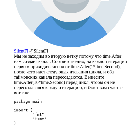
SilentFl
@SilentFl
Мы не заходим во вторую ветку потому что time.After
нам создает канал. Соответственно, на каждой итерации
первым приходит сигнал от time.After(1*time.Second),
после чего идет следующая итерация цикла, и оба
таймовских канала пересоздаются. Вынесите
time.After(10*time.Second) перед цикл, чтобы он не
пересоздавался каждую итерацию, и будет вам счастье.
вот так:
package main

import (

	"fmt"

	"time"

)
