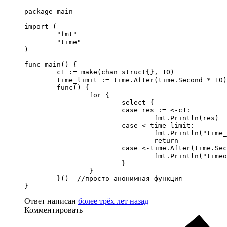
package main

import (

	"fmt"

	"time"

)

func main() {

	c1 := make(chan struct{}, 10)

	time_limit := time.After(time.Second * 10)

	func() {

		for {

			select {

			case res := <-c1:

				fmt.Println(res)

			case <-time_limit:

				fmt.Println("time_limit")

				return

			case <-time.After(time.Second * 1):

				fmt.Println("timeout 1")

			}

		}

	}()  //просто анонимная функция

}
Ответ написан
более трёх лет назад
Комментировать