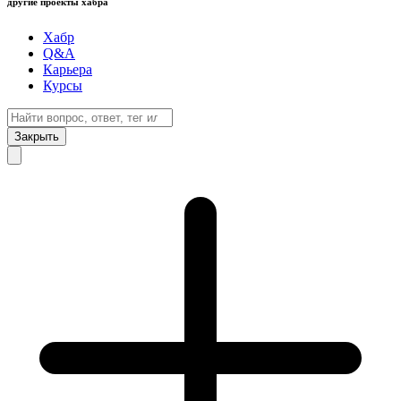
другие проекты хабра
Хабр
Q&A
Карьера
Курсы
Закрыть