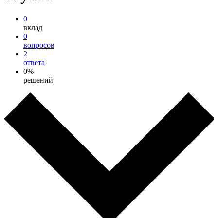
0
вклад
0
вопросов
2
ответа
0%
решений