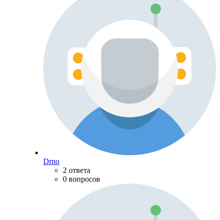
Drno
2 ответа
0 вопросов