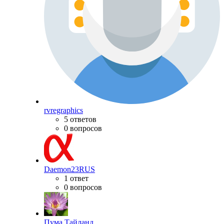
rvregraphics
5 ответов
0 вопросов
Daemon23RUS
1 ответ
0 вопросов
Пума Тайланд