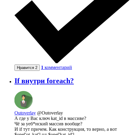
1
комментарий
Нравится
2
If внутри foreach?
Outoverlay
@Outoverlay
А где у Вас ключ kat_id в массиве?
Чё за уеб*нский массив вообще?
И if тут причем. Как конструкция, то верно, а вот
$one['ot_kat'] == $one['kat_id'].