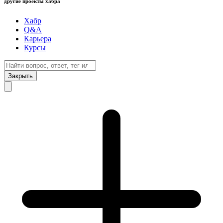
другие проекты хабра
Хабр
Q&A
Карьера
Курсы
Закрыть