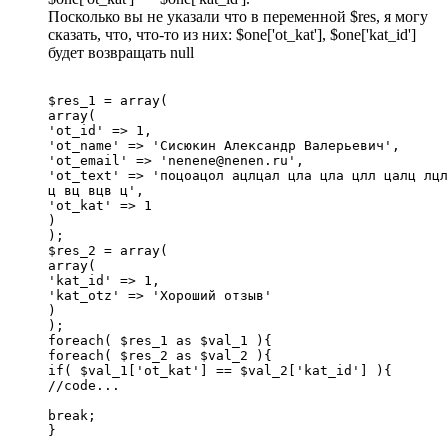
Посколько вы не указали что в переменной $res, я могу
сказать, что, что-то из них: $one['ot_kat'], $one['kat_id']
будет возвращать null
$res_1 = array(

array(

'ot_id' => 1,

'ot_name' => 'Сисюкин Александр Валерьевич',

'ot_email' => 'nenene@nenen.ru',

'ot_text' => 'поцоацол ацлцал цла цла цлл цалц лцл
ц вц вцв ц',

'ot_kat' => 1

)

);

$res_2 = array(

array(

'kat_id' => 1,

'kat_otz' => 'Хороший отзыв'

)

);

foreach( $res_1 as $val_1 ){

foreach( $res_2 as $val_2 ){

if( $val_1['ot_kat'] == $val_2['kat_id'] ){

//code...

break;

}
