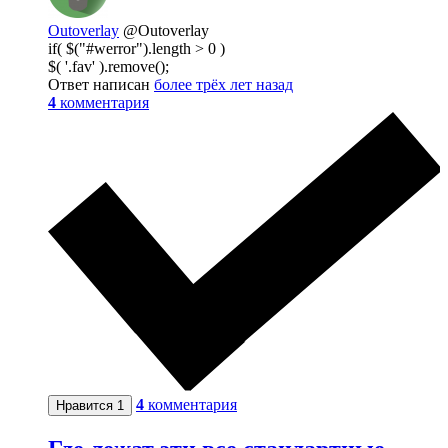
Outoverlay
@Outoverlay
if( $("#werror").length > 0 )
$( '.fav' ).remove();
Ответ написан
более трёх лет назад
4
комментария
4
комментария
Нравится
1