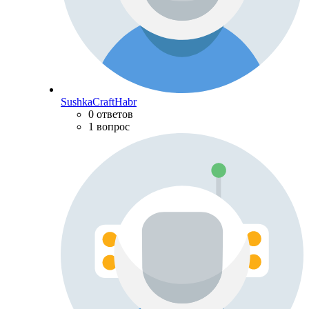
SushkaCraftHabr
0 ответов
1 вопрос