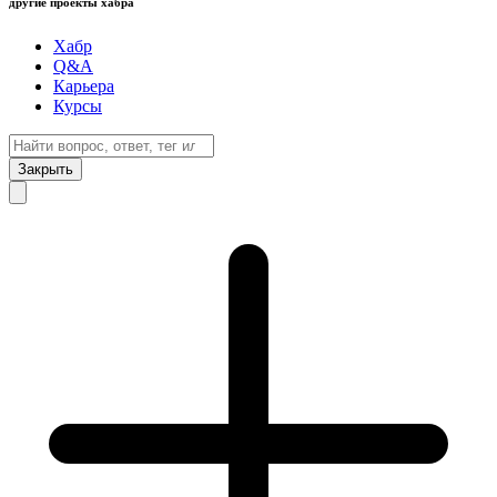
другие проекты хабра
Хабр
Q&A
Карьера
Курсы
Закрыть