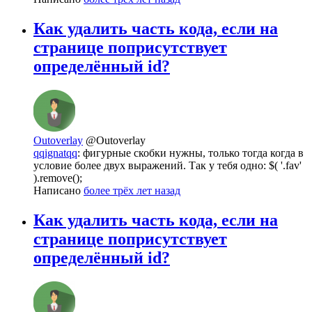
Как удалить часть кода, если на
странице поприсутствует
определённый id?
Outoverlay
@Outoverlay
qqignatqq
: фигурные скобки нужны, только тогда когда в
условие более двух выражений. Так у тебя одно: $( '.fav'
).remove();
Написано
более трёх лет назад
Как удалить часть кода, если на
странице поприсутствует
определённый id?