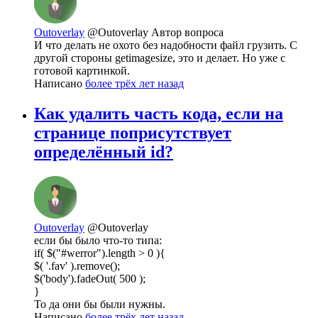
Outoverlay
@Outoverlay
Автор вопроса
И что делать не охото без надобности файл грузить. С
другой стороны getimagesize, это и делает. Но уже с
готовой картинкой.
Написано
более трёх лет назад
Как удалить часть кода, если на
странице поприсутствует
определённый id?
Outoverlay
@Outoverlay
если бы было что-то типа:
if( $("#werror").length > 0 ){
$( '.fav' ).remove();
$('body').fadeOut( 500 );
}
То да они бы были нужны.
Написано
более трёх лет назад