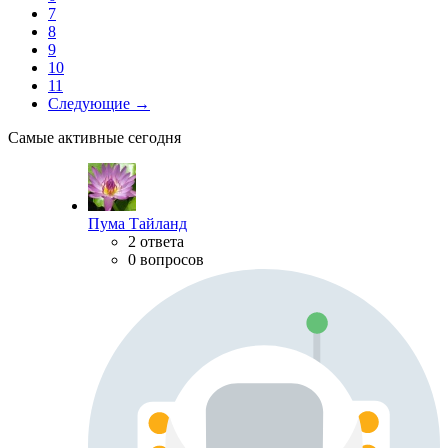
7
8
9
10
11
Следующие →
Самые активные сегодня
Пума Тайланд
2 ответа
0 вопросов