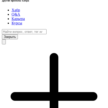
другие проекты хабра
Хабр
Q&A
Карьера
Курсы
Закрыть