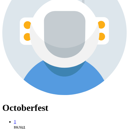
Octoberfest
1
вклад