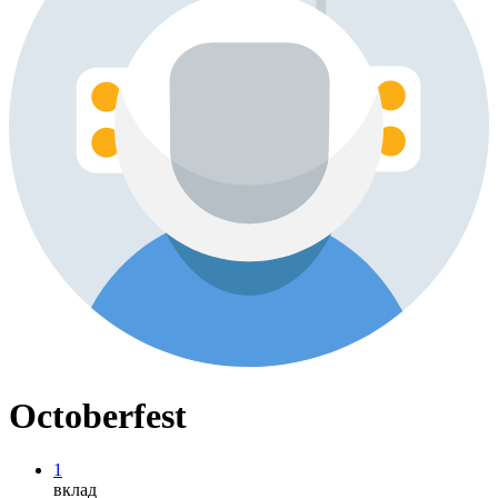
Octoberfest
1
вклад