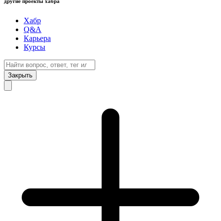
другие проекты хабра
Хабр
Q&A
Карьера
Курсы
Закрыть