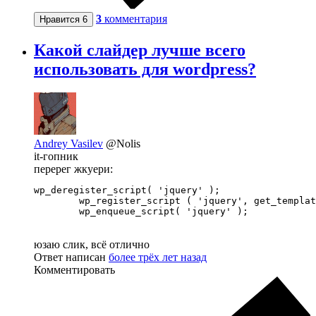
3
комментария
Нравится
6
Какой слайдер лучше всего
использовать для wordpress?
Andrey Vasilev
@Nolis
it-гопник
перерег жкуери:
wp_deregister_script( 'jquery' );

	wp_register_script ( 'jquery', get_template_directory_uri() . '/assets/js/jquery-3.4.1.min.js' );

	wp_enqueue_script( 'jquery' );
юзаю слик, всё отлично
Ответ написан
более трёх лет назад
Комментировать