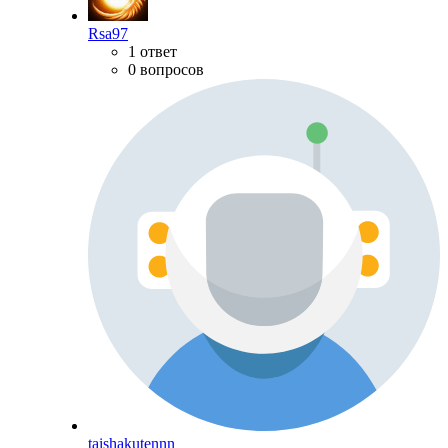
Rsa97
1 ответ
0 вопросов
taishakutennn