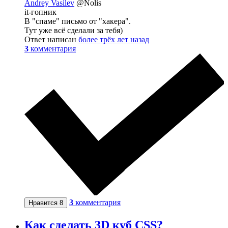
Andrey Vasilev
@Nolis
it-гопник
В "спаме" письмо от "хакера".
Тут уже всё сделали за тебя)
Ответ написан
более трёх лет назад
3
комментария
3
комментария
Нравится
8
Как сделать 3D куб CSS?