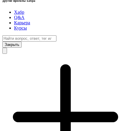
другие проекты хабра
Хабр
Q&A
Карьера
Курсы
Закрыть