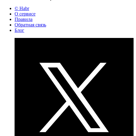
© Habr
О сервисе
Правила
Обратная связь
Блог