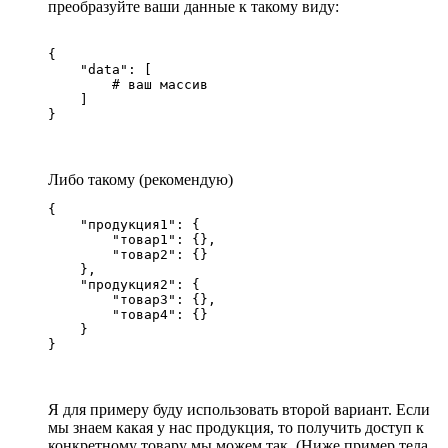
преобразуйте ваши данные к такому виду:
{

    "data": [

        # ваш массив

    ]

}
Либо такому (рекомендую)
{

    "продукция1": {

        "товар1": {},

        "товар2": {}

    },

    "продукция2": {

        "товар3": {},

        "товар4": {}

    }

}
Я для примеру буду использовать второй вариант. Если
мы знаем какая у нас продукция, то получить доступ к
конкретному товару мы можем так. (Ниже пример тела