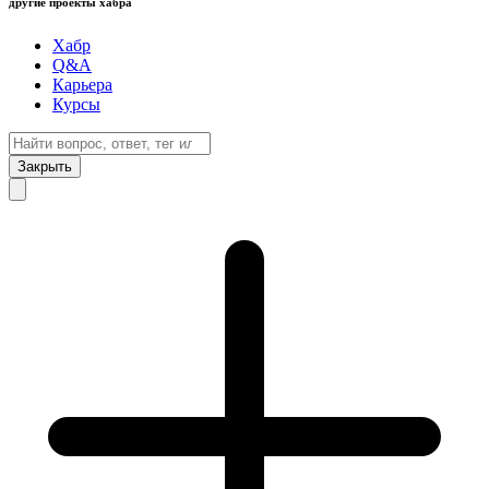
другие проекты хабра
Хабр
Q&A
Карьера
Курсы
Закрыть