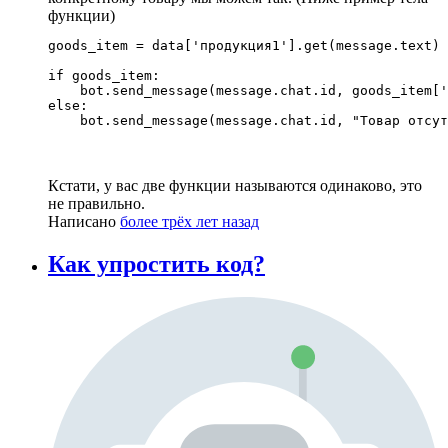
функции)
goods_item = data['продукция1'].get(message.text)

if goods_item:

    bot.send_message(message.chat.id, goods_item['
else:

    bot.send_message(message.chat.id, "Товар отсут
Кстати, у вас две функции называются одинаково, это
не правильно.
Написано
более трёх лет назад
Как упростить код?