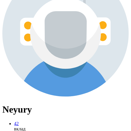
Neyury
42
вклад