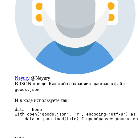
Neyury
@Neyury
В JSON проще. Как либо сохраняете данные в файл
goods.json
И в коде используете так:
data = None

with open('goods.json', 'r', encoding='utf-8') as 
    data = json.load(file) # преобразуем данные из