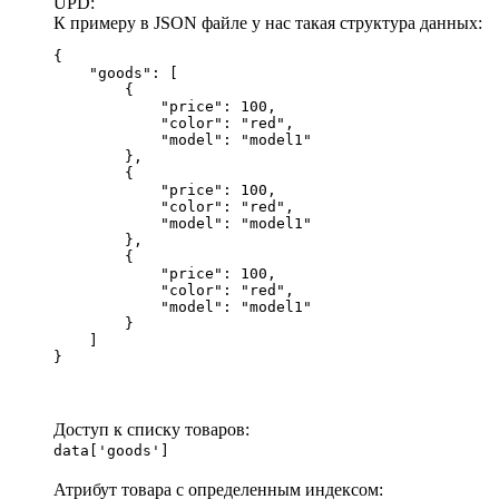
UPD:
К примеру в JSON файле у нас такая структура данных:
{

    "goods": [

        {

            "price": 100,

            "color": "red",

            "model": "model1"

        },

        {

            "price": 100,

            "color": "red",

            "model": "model1"

        },

        {

            "price": 100,

            "color": "red",

            "model": "model1"

        }

    ]

}
Доступ к списку товаров:
data['goods']
Атрибут товара с определенным индексом: