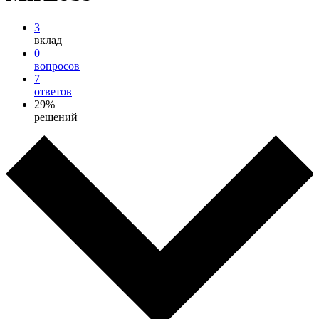
3
вклад
0
вопросов
7
ответов
29%
решений