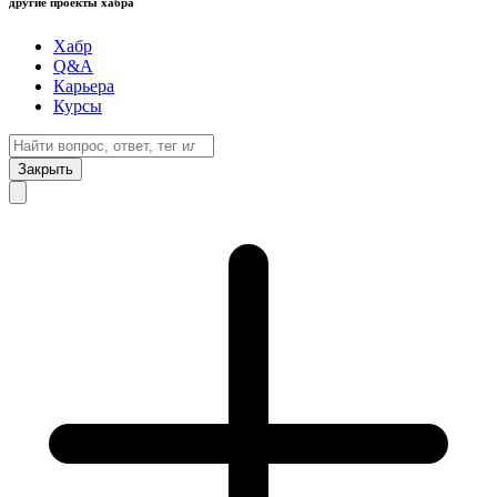
другие проекты хабра
Хабр
Q&A
Карьера
Курсы
Закрыть