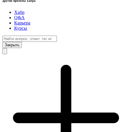
другие проекты хабра
Хабр
Q&A
Карьера
Курсы
Закрыть