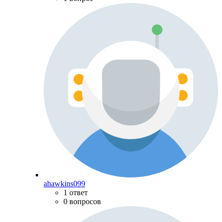
ahawkins099
1 ответ
0 вопросов