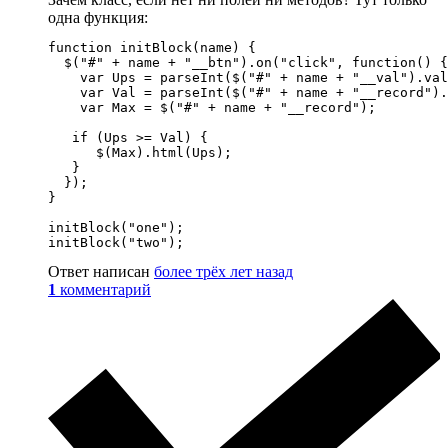
одна функция:
function initBlock(name) {

  $("#" + name + "__btn").on("click", function() {

    var Ups = parseInt($("#" + name + "__val").val
    var Val = parseInt($("#" + name + "__record").
    var Max = $("#" + name + "__record");

   if (Ups >= Val) {

      $(Max).html(Ups);

   }

  });

}

initBlock("one");

initBlock("two");
Ответ написан
более трёх лет назад
1
комментарий