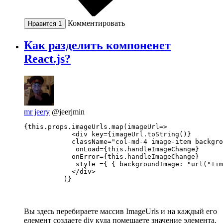
Комментировать
Нравится
1
Как разделить компоненет
React.js?
mr jeery
@jeerjmin
{this.props.imageUrls.map(imageUrl=>

            <div key={imageUrl.toString()}

            className="col-md-4 image-item backgro
             onLoad={this.handleImageChange}

            onError={this.handleImageChange}

             style ={ { backgroundImage: "url("+im
            </div>

          )}
Вы здесь перебираете массив ImageUrls и на каждый его
елемент создаете div куда помещаете значение элемента.