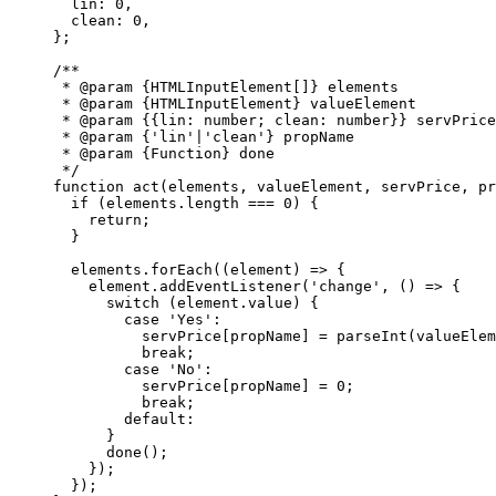
  lin: 0,

  clean: 0,

};

/**

 * @param {HTMLInputElement[]} elements 

 * @param {HTMLInputElement} valueElement

 * @param {{lin: number; clean: number}} servPrice

 * @param {'lin'|'clean'} propName

 * @param {Function} done

 */

function act(elements, valueElement, servPrice, pr
  if (elements.length === 0) {

    return;

  }

  elements.forEach((element) => {

    element.addEventListener('change', () => {

      switch (element.value) {

        case 'Yes':

          servPrice[propName] = parseInt(valueElem
          break;

        case 'No':

          servPrice[propName] = 0;

          break;

        default:

      }

      done();

    });

  });
