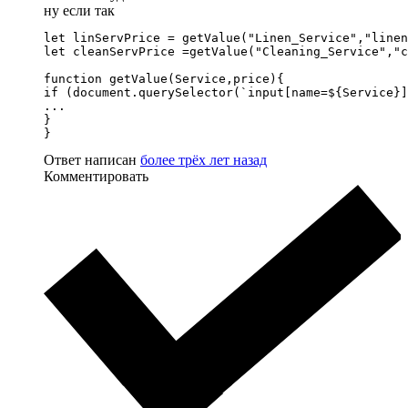
ну если так
let linServPrice = getValue("Linen_Service","linen
let cleanServPrice =getValue("Cleaning_Service","c
function getValue(Service,price){

if (document.querySelector(`input[name=${Service}]
...

}

}
Ответ написан
более трёх лет назад
Комментировать