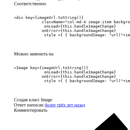
Соответственно
<div key={imageUrl.toString()}

            className="col-md-4 image-item backgro
             onLoad={this.handleImageChange}

            onError={this.handleImageChange}

             style ={ { backgroundImage: "url("+im
Можно заменить на
<Image key={imageUrl.toString()}

             onLoad={this.handleImageChange}

            onError={this.handleImageChange}

             style ={ { backgroundImage: "url("+im
Создав класс Image
Ответ написан
более трёх лет назад
Комментировать