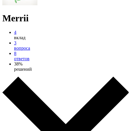
Merrii
4
вклад
3
вопроса
8
ответов
38%
решений