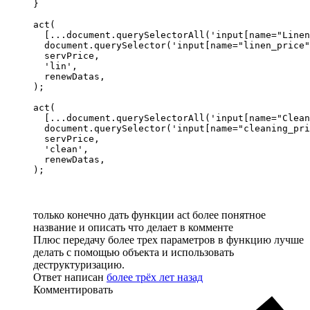
}

act(

  [...document.querySelectorAll('input[name="Linen
  document.querySelector('input[name="linen_price"
  servPrice,

  'lin',

  renewDatas,

);

act(

  [...document.querySelectorAll('input[name="Clean
  document.querySelector('input[name="cleaning_pri
  servPrice,

  'clean',

  renewDatas,

);
только конечно дать функции act более понятное
название и описать что делает в комменте
Плюс передачу более трех параметров в функцию лучше
делать с помощью объекта и использовать
деструктуризацию.
Ответ написан
более трёх лет назад
Комментировать