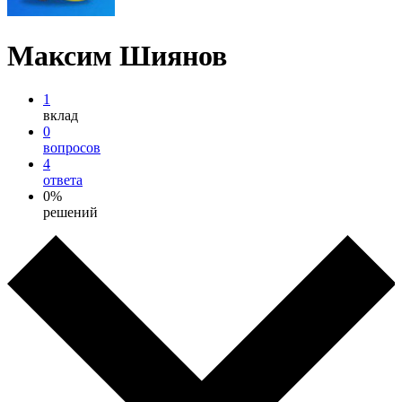
Максим Шиянов
1
вклад
0
вопросов
4
ответа
0%
решений