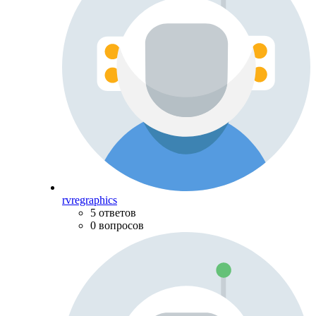
rvregraphics
5 ответов
0 вопросов