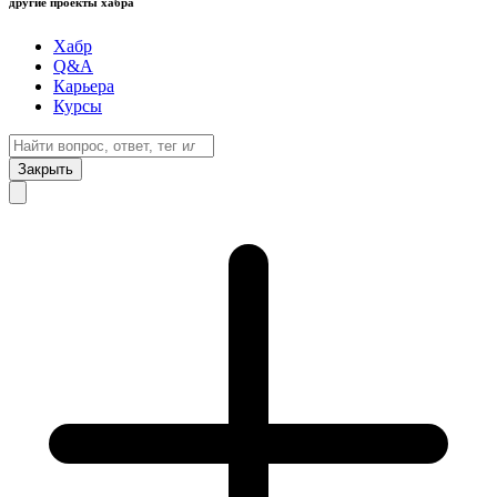
другие проекты хабра
Хабр
Q&A
Карьера
Курсы
Закрыть