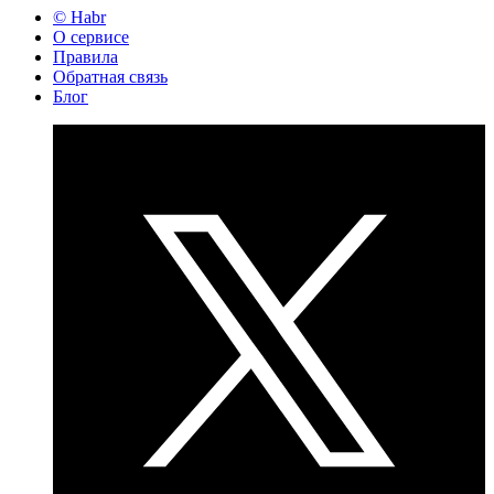
© Habr
О сервисе
Правила
Обратная связь
Блог