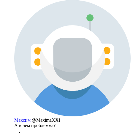
Максим
@MaximaXXl
А в чем проблемма?