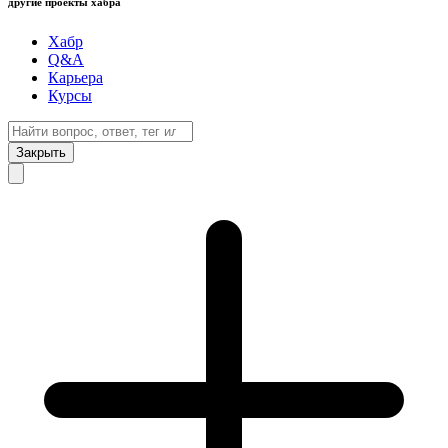
другие проекты хабра
Хабр
Q&A
Карьера
Курсы
Закрыть