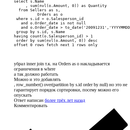
select s.Name

     , sum(nvl(o.Amount, 0)) as Quantity

  from Sellers as s,

          Orders as o

 where s.id = o.Salesperson_id 

   and o.Order_date is not null 

   and o.Order_date > to_date('20091231','YYYYMMDD
 group by s.id, s.Name

having count(o.Salesperson_id) > 1

 order by sum(nvl(o.Amount, 0)) desc

offset 0 rows fetch next 1 rows only
убрал inner join т.к. на Orders as o накладывается
ограничения в where
а так должно работать
Можно и это добавлять
, row_number() over(partition by s.id order by null) но это не
гарантирует порядок сортировки, посему можно его
опускать
Ответ написан
более трёх лет назад
Комментировать