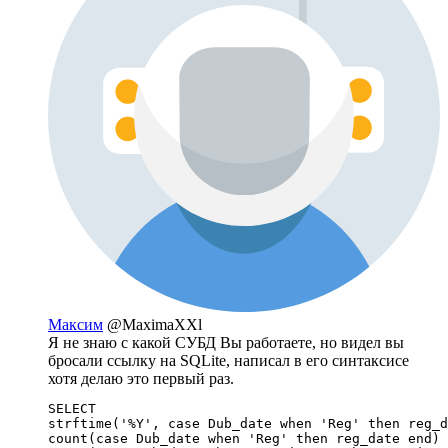
Максим
@MaximaXXl
Я не знаю с какой СУБД Вы работаете, но видел вы
бросали ссылку на SQLite, написал в его синтаксисе
хотя делаю это первый раз.
SELECT 

strftime('%Y', case Dub_date when 'Reg' then reg_d
count(case Dub_date when 'Reg' then reg_date end) 