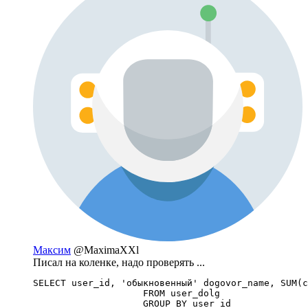
Максим
@MaximaXXl
Писал на коленке, надо проверять ...
SELECT user_id, 'обыкновенный' dogovor_name, SUM(c
                    FROM user_dolg

                    GROUP BY user_id