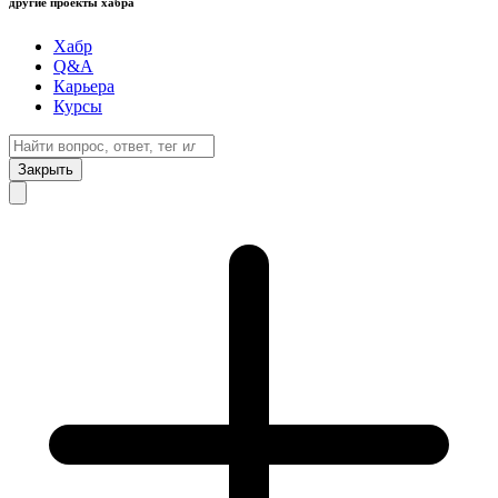
другие проекты хабра
Хабр
Q&A
Карьера
Курсы
Закрыть