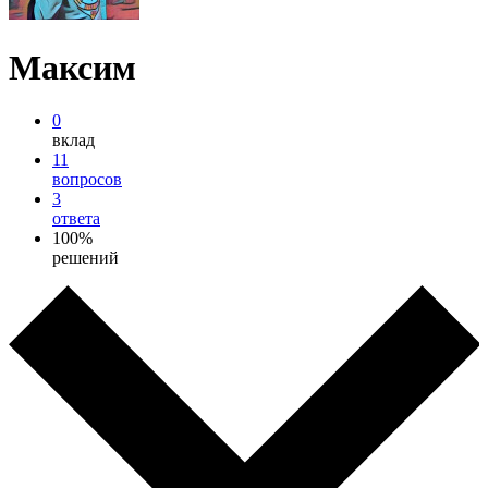
Максим
0
вклад
11
вопросов
3
ответа
100%
решений