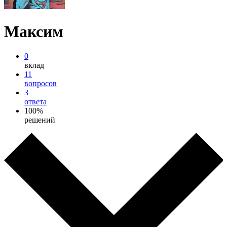
Максим
0
вклад
11
вопросов
3
ответа
100%
решений