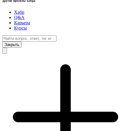
другие проекты хабра
Хабр
Q&A
Карьера
Курсы
Закрыть