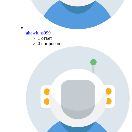
ahawkins099
1 ответ
0 вопросов