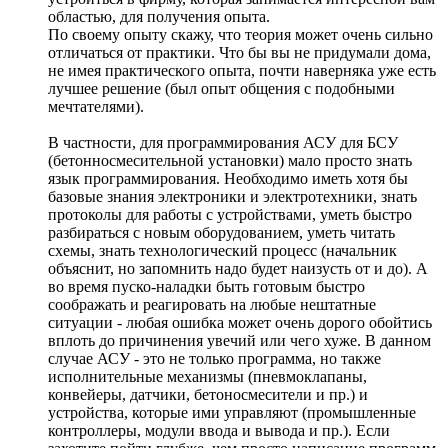
областью, для получения опыта.
По своему опыту скажу, что теория может очень сильно
отличаться от практики. Что бы вы не придумали дома,
не имея практического опыта, почти наверняка уже есть
лучшее решение (был опыт общения с подобными
мечтателями).
В частности, для программирования АСУ для БСУ
(бетонносмесительной установки) мало просто знать
язык программирования. Необходимо иметь хотя бы
базовые знания электроники и электротехники, знать
протоколы для работы с устройствами, уметь быстро
разбираться с новым оборудованием, уметь читать
схемы, знать технологический процесс (начальник
объяснит, но запомнить надо будет наизусть от и до). А
во время пуско-наладки быть готовым быстро
соображать и реагировать на любые нештатные
ситуации - любая ошибка может очень дорого обойтись
вплоть до причинения увечий или чего хуже. В данном
случае АСУ - это не только программа, но также
исполнительные механизмы (пневмоклапаны,
конвейеры, датчики, бетоносмесители и пр.) и
устройства, которые ими управляют (промышленные
контроллеры, модули ввода и вывода и пр.). Если