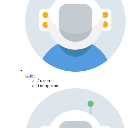
Drno
2 ответа
0 вопросов