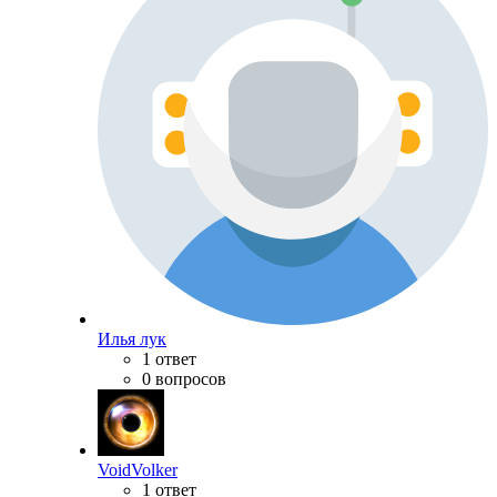
Илья лук
1 ответ
0 вопросов
VoidVolker
1 ответ