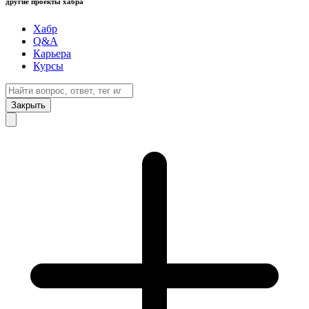
другие проекты хабра
Хабр
Q&A
Карьера
Курсы
Закрыть