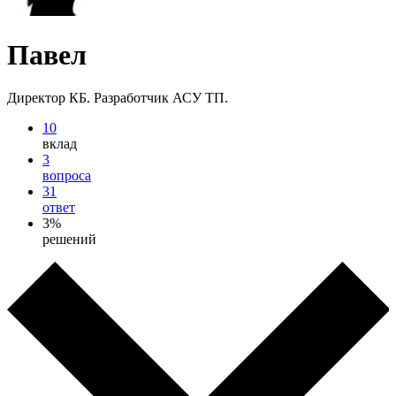
Павел
Директор КБ. Разработчик АСУ ТП.
10
вклад
3
вопроса
31
ответ
3%
решений