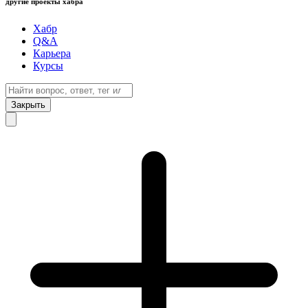
другие проекты хабра
Хабр
Q&A
Карьера
Курсы
Закрыть