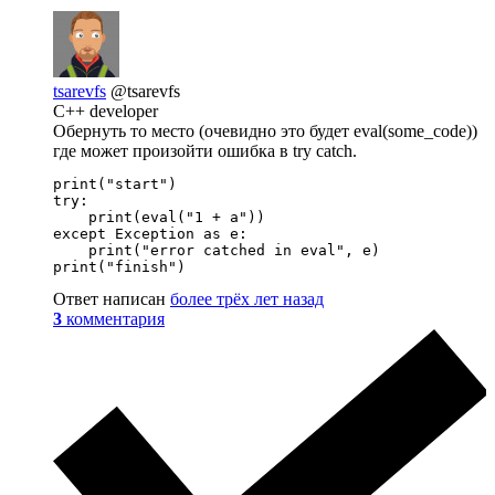
tsarevfs
@tsarevfs
C++ developer
Обернуть то место (очевидно это будет eval(some_code))
где может произойти ошибка в try catch.
print("start")

try:

    print(eval("1 + a"))

except Exception as e:

    print("error catched in eval", e)

print("finish")
Ответ написан
более трёх лет назад
3
комментария