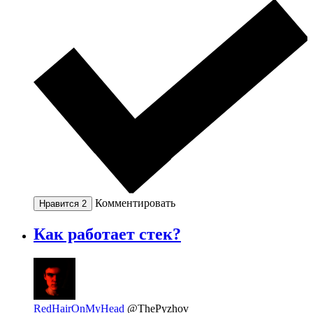
Комментировать
Нравится
2
Как работает стек?
RedHairOnMyHead
@ThePyzhov