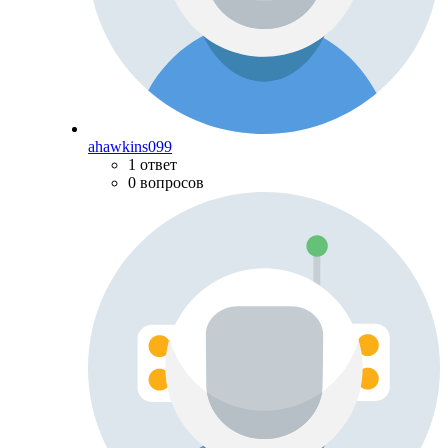
ahawkins099
1 ответ
0 вопросов