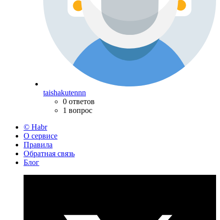
taishakutennn
0 ответов
1 вопрос
© Habr
О сервисе
Правила
Обратная связь
Блог