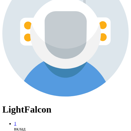
LightFalcon
1
вклад