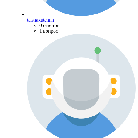
taishakutennn
0 ответов
1 вопрос