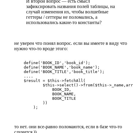
И второй вопрос — есть смысл
зафиксировать названия полей таблицы, на
случай изменения их, чтобы волшебные
геттеры / сеттеры не поломались, а
использовались какие-то константы?
не уверен что понял вопрос. если вы имеете в виду что
нужно что-то вроде этого:
    define('BOOK_ID','book_id');

    define('BOOK_NAME','book_name');

    define('BOOK_TITLE','book_title');

    ....

    $result = $this->fetchAll(

            $this->select()->from($this->_name,arr
                BOOK_ID,

                BOOK_NAME,

                BOOK_TITLE

            ))

то нет. они все-равно поломаются, если в базе что-то
случится ))