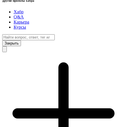
другие проекты хабра
Хабр
Q&A
Карьера
Курсы
Закрыть