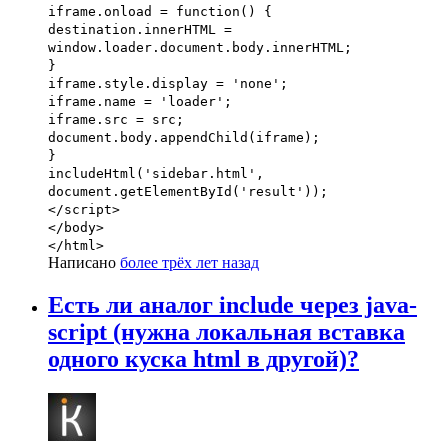
iframe.onload = function() {
destination.innerHTML =
window.loader.document.body.innerHTML;
}
iframe.style.display = 'none';
iframe.name = 'loader';
iframe.src = src;
document.body.appendChild(iframe);
}
includeHtml('sidebar.html',
document.getElementById('result'));
</script>
</body>
</html>
Написано
более трёх лет назад
Есть ли аналог include через java-
script (нужна локальная вставка
одного куска html в другой)?