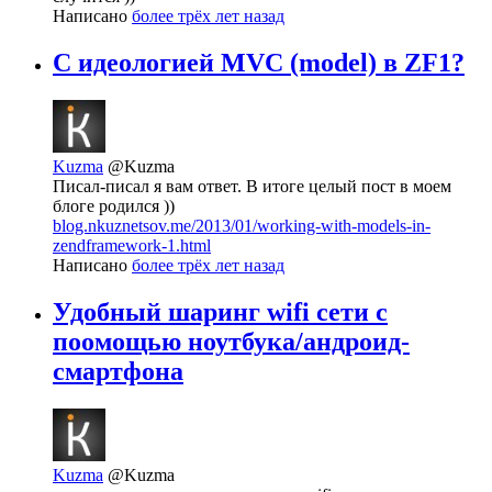
Написано
более трёх лет назад
С идеологией MVC (model) в ZF1?
Kuzma
@Kuzma
Писал-писал я вам ответ. В итоге целый пост в моем
блоге родился ))
blog.nkuznetsov.me/2013/01/working-with-models-in-
zendframework-1.html
Написано
более трёх лет назад
Удобный шаринг wifi сети с
поомощью ноутбука/андроид-
смартфона
Kuzma
@Kuzma