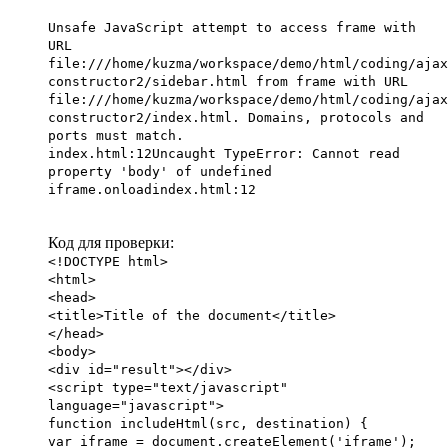
Unsafe JavaScript attempt to access frame with
URL
file:///home/kuzma/workspace/demo/html/coding/ajax
constructor2/sidebar.html from frame with URL
file:///home/kuzma/workspace/demo/html/coding/ajax
constructor2/index.html. Domains, protocols and
ports must match.
index.html:12Uncaught TypeError: Cannot read
property 'body' of undefined
iframe.onloadindex.html:12
Код для проверки:
<!DOCTYPE html>
<html>
<head>
<title>Title of the document</title>
</head>
<body>
<div id="result"></div>
<script type="text/javascript"
language="javascript">
function includeHtml(src, destination) {
var iframe = document.createElement('iframe');