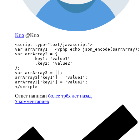
Krio
@Krio
<script type="text/javascript">

var arrArray1 = <?php echo json_encode($arrArray);
var arrArray2 = {

	key1: 'value1'

	,key2: 'value2'

};

var arrArray3 = [];

arrArray3['key1'] = 'value1';

arrArray3['key2'] = 'value2';

</script>
Ответ написан
более трёх лет назад
7
комментариев