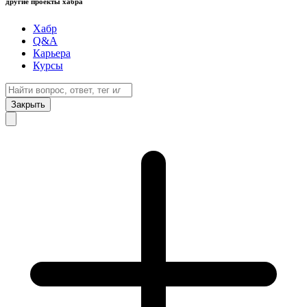
другие проекты хабра
Хабр
Q&A
Карьера
Курсы
Закрыть