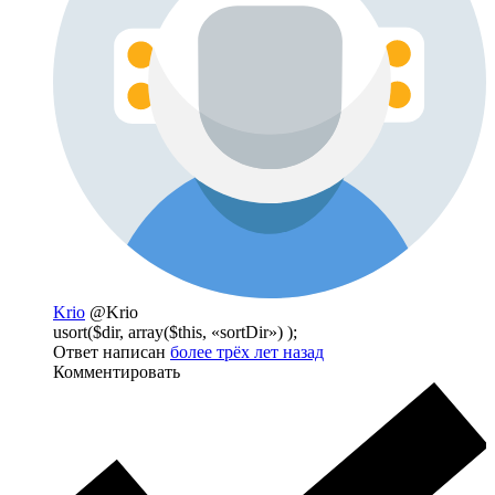
Krio
@Krio
usort($dir, array($this, «sortDir») );
Ответ написан
более трёх лет назад
Комментировать