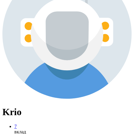
Krio
7
вклад