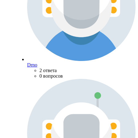
Drno
2 ответа
0 вопросов