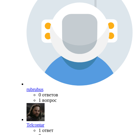
rubrubus
0 ответов
1 вопрос
Telcontar
1 ответ