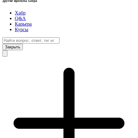
другие проекты хабра
Хабр
Q&A
Карьера
Курсы
Закрыть