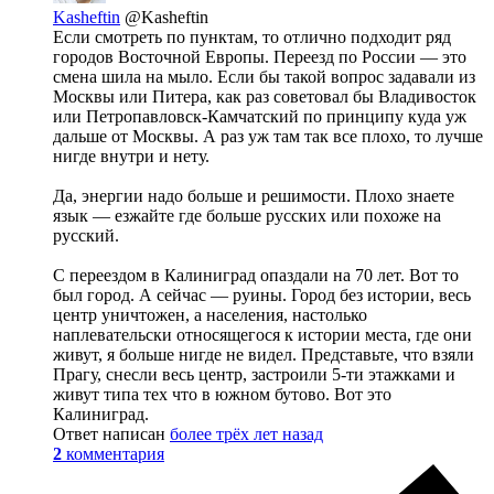
Kasheftin
@Kasheftin
Если смотреть по пунктам, то отлично подходит ряд
городов Восточной Европы. Переезд по России — это
смена шила на мыло. Если бы такой вопрос задавали из
Москвы или Питера, как раз советовал бы Владивосток
или Петропавловск-Камчатский по принципу куда уж
дальше от Москвы. А раз уж там так все плохо, то лучше
нигде внутри и нету.
Да, энергии надо больше и решимости. Плохо знаете
язык — езжайте где больше русских или похоже на
русский.
С переездом в Калиниград опаздали на 70 лет. Вот то
был город. А сейчас — руины. Город без истории, весь
центр уничтожен, а населения, настолько
наплевательски относящегося к истории места, где они
живут, я больше нигде не видел. Представьте, что взяли
Прагу, снесли весь центр, застроили 5-ти этажками и
живут типа тех что в южном бутово. Вот это
Калиниград.
Ответ написан
более трёх лет назад
2
комментария