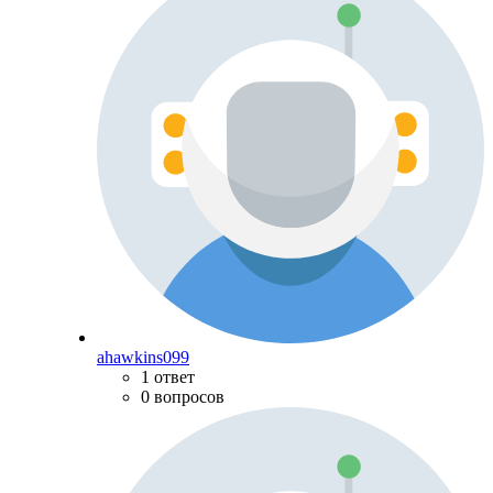
ahawkins099
1 ответ
0 вопросов