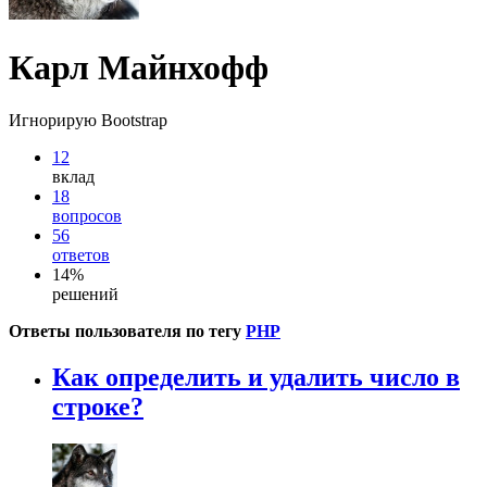
Карл Майнхофф
Игнорирую Bootstrap
12
вклад
18
вопросов
56
ответов
14%
решений
Ответы пользователя по тегу
PHP
Как определить и удалить число в
строке?