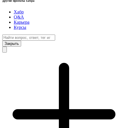
другие проекты хабра
Хабр
Q&A
Карьера
Курсы
Закрыть