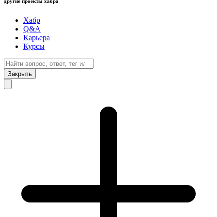
другие проекты хабра
Хабр
Q&A
Карьера
Курсы
Закрыть