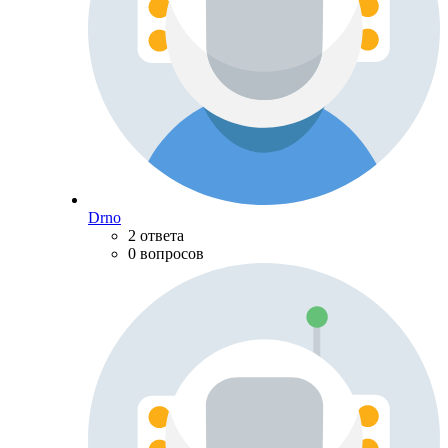
Drno
2 ответа
0 вопросов