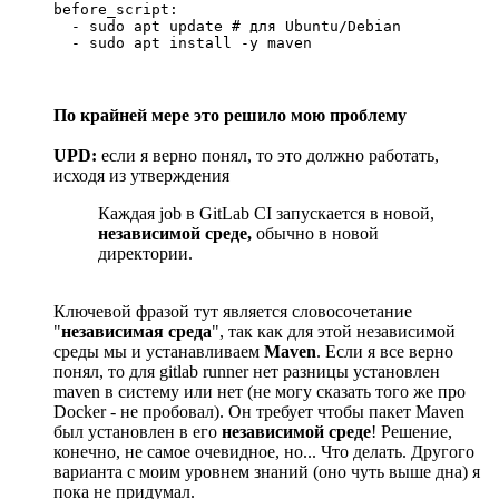
before_script:

  - sudo apt update # для Ubuntu/Debian

  - sudo apt install -y maven
По крайней мере это решило мою проблему
UPD:
если я верно понял, то это должно работать,
исходя из утверждения
Каждая job в GitLab CI запускается в новой,
независимой среде,
обычно в новой
директории.
Ключевой фразой тут является словосочетание
"
независимая среда
", так как для этой независимой
среды мы и устанавливаем
Maven
. Если я все верно
понял, то для gitlab runner нет разницы установлен
maven в систему или нет (не могу сказать того же про
Docker - не пробовал). Он требует чтобы пакет Maven
был установлен в его
независимой среде
! Решение,
конечно, не самое очевидное, но... Что делать. Другого
варианта с моим уровнем знаний (оно чуть выше дна) я
пока не придумал.