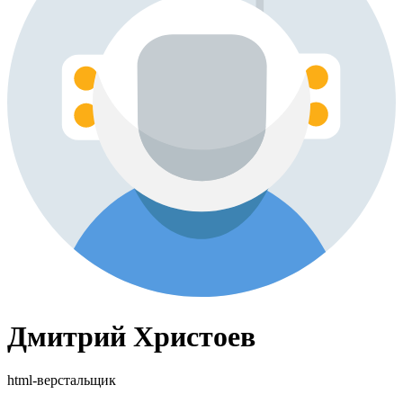
Дмитрий Христоев
html-верстальщик