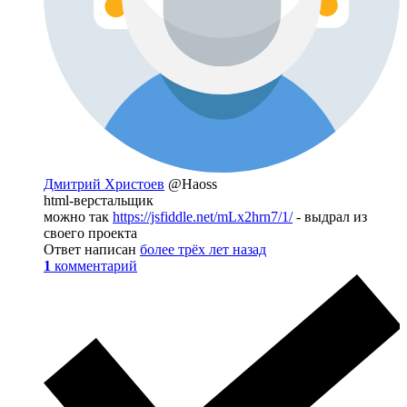
Дмитрий Христоев
@Haoss
html-верстальщик
можно так
https://jsfiddle.net/mLx2hrn7/1/
- выдрал из
своего проекта
Ответ написан
более трёх лет назад
1
комментарий