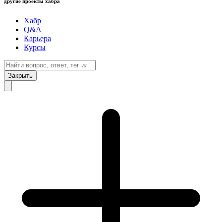
другие проекты хабра
Хабр
Q&A
Карьера
Курсы
Закрыть