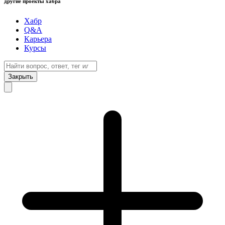
другие проекты хабра
Хабр
Q&A
Карьера
Курсы
Закрыть