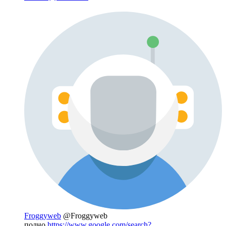
Froggyweb
@Froggyweb
полно
https://www.google.com/search?