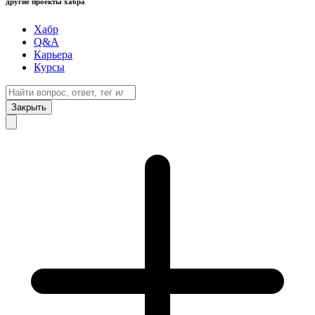
другие проекты хабра
Хабр
Q&A
Карьера
Курсы
Закрыть