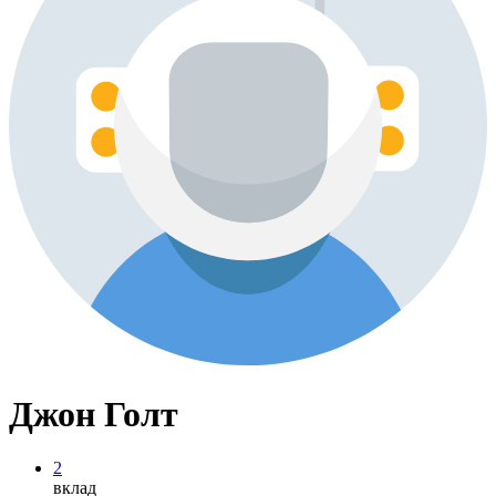
Джон Голт
2
вклад