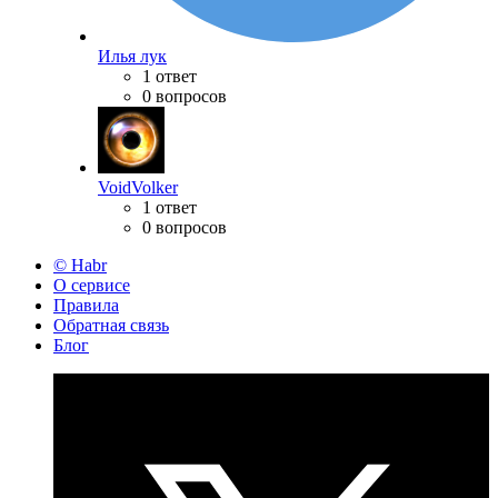
Илья лук
1 ответ
0 вопросов
VoidVolker
1 ответ
0 вопросов
© Habr
О сервисе
Правила
Обратная связь
Блог