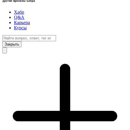
другие проекты хабра
Хабр
Q&A
Карьера
Курсы
Закрыть