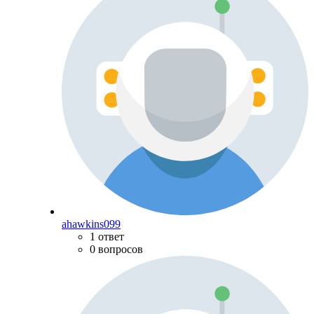
ahawkins099
1 ответ
0 вопросов