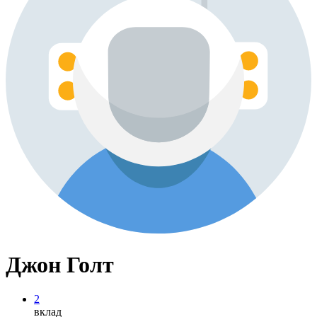
Джон Голт
2
вклад