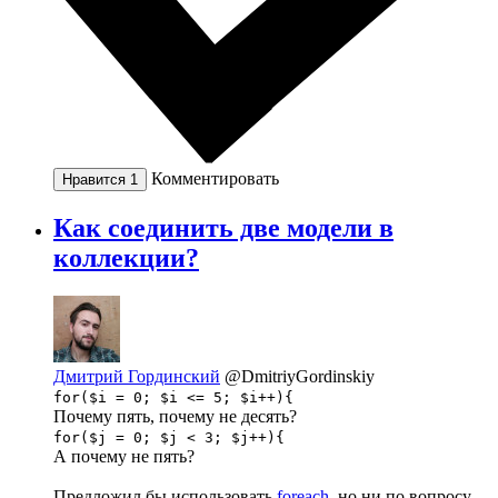
Комментировать
Нравится
1
Как соединить две модели в
коллекции?
Дмитрий Гординский
@DmitriyGordinskiy
for($i = 0; $i <= 5; $i++){
Почему пять, почему не десять?
for($j = 0; $j < 3; $j++){
А почему не пять?
Предложил бы использовать
foreach
, но ни по вопросу,