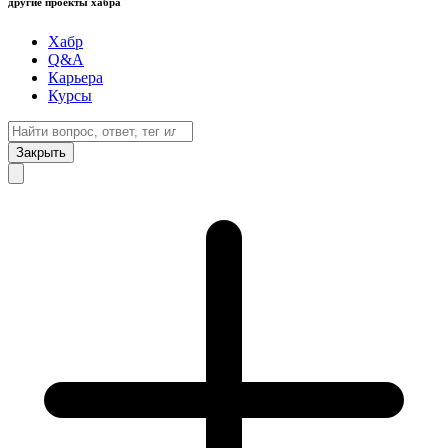
другие проекты хабра
Хабр
Q&A
Карьера
Курсы
Закрыть