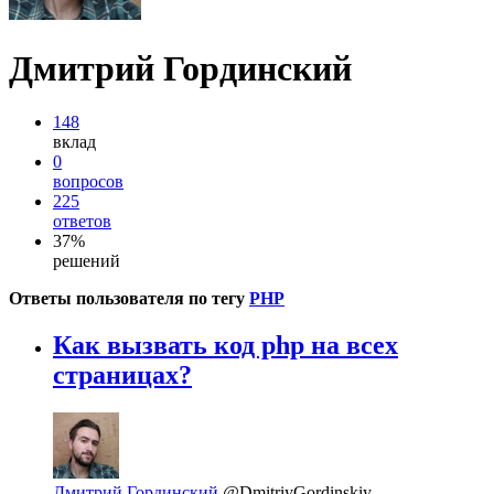
Дмитрий Гординский
148
вклад
0
вопросов
225
ответов
37%
решений
Ответы пользователя по тегу
PHP
Как вызвать код php на всех
страницах?
Дмитрий Гординский
@DmitriyGordinskiy