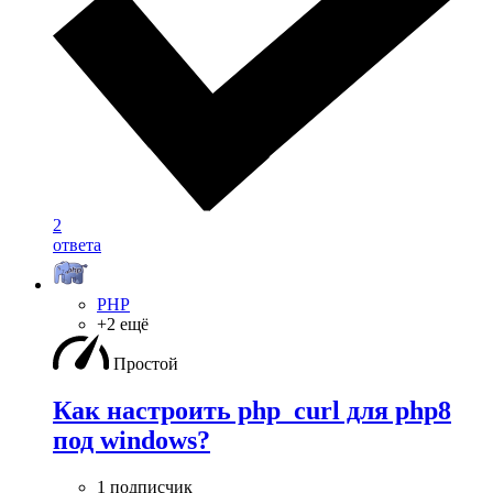
2
ответа
PHP
+2 ещё
Простой
Как настроить php_curl для php8
под windows?
1 подписчик