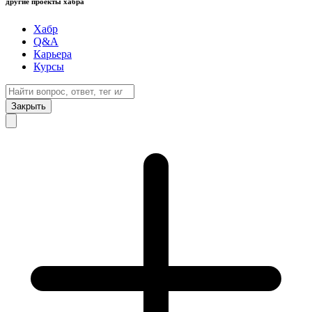
другие проекты хабра
Хабр
Q&A
Карьера
Курсы
Закрыть