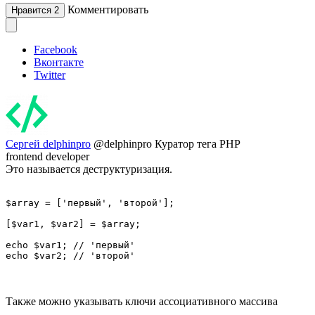
Комментировать
Нравится
2
Facebook
Вконтакте
Twitter
Сергей delphinpro
@delphinpro
Куратор тега PHP
frontend developer
Это называется деструктуризация.
$array = ['первый', 'второй'];

[$var1, $var2] = $array;

echo $var1; // 'первый'

echo $var2; // 'второй'
Также можно указывать ключи ассоциативного массива