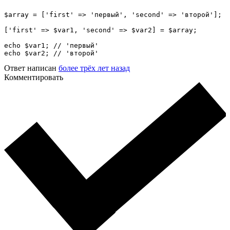
$array = ['first' => 'первый', 'second' => 'второй'];

['first' => $var1, 'second' => $var2] = $array;

echo $var1; // 'первый'

echo $var2; // 'второй'
Ответ написан
более трёх лет назад
Комментировать