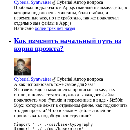
Cyberial Syntwaiser
@Cyberial
Автор вопроса
Пробовал подключать в App.js главный main.sass файл, в
котором подключены миксины, боди стайлы, и
переменные sass, но не сработало, так же подключал
отдельно sass файлы в App.js
Написано
более трёх лет назад
Как изменить начальный путь из
корня проэкта?
Cyberial Syntwaiser
@Cyberial
Автор вопроса
А как использовать тоже самое для Sass?
Я возле каждого компонента прописываю sass,scss
стили, и получается что нужно для каждого файла
подключать мои @mixin и переменные в виде - $fz50h:
50px; которые лежат в отдельном файле, как подключить
это для проэкта? Чтоб в каждом файле стилей не
прописывать подобную конструкцию?
@import '../../css/base/typography'

@import '../../css/base/mixin'