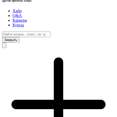
другие проекты хабра
Хабр
Q&A
Карьера
Курсы
Закрыть