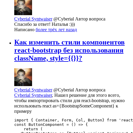
Cyberial Syntwaiser
@Cyberial
Автор вопроса
Спасибо за ответ! Наталья :)))
Написано
более трёх лет назад
Как изменить стили компонентов
react-bootstrap без использования
className, style={{}}?
Cyberial Syntwaiser
@Cyberial
Автор вопроса
Cyberial Syntwaiser
, Нашел решение для этого всего,
чтобы импортировать стили для react-bootstrap, нужно
использовать react as={BootstrapSomeComponent} к
примеру
import { Container, Form, Col, Button} from 'react
const ButtonComponent = () => {

    return (
