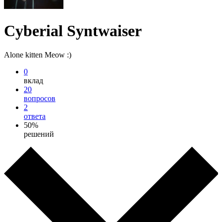
Cyberial Syntwaiser
Alone kitten Meow :)
0
вклад
20
вопросов
2
ответа
50%
решений