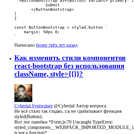
  <ButtonBootstrap as={Button} variant="primary" t
             Submit

       </ButtonBootstrap>

)

}

const ButtonBootstrap = styled.button `

    margin: 50px 0;

`
Написано
более трёх лет назад
Как изменить стили компонентов
react-bootstrap без использования
className, style={{}}?
Cyberial Syntwaiser
@Cyberial
Автор вопроса
Не всё стало так гладко, т.к не срабатывает функция
styled(Button);
Вот лог ошибки *Form.js:70 Uncaught TypeError:
styled_components__WEBPACK_IMPORTED_MODULE_1__.
is not a function*