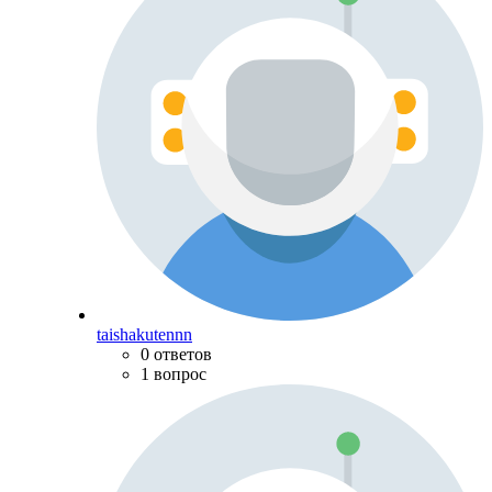
taishakutennn
0 ответов
1 вопрос