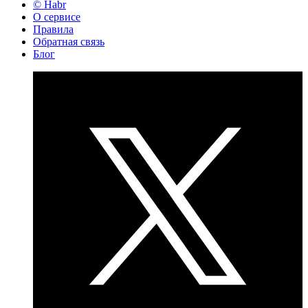
© Habr
О сервисе
Правила
Обратная связь
Блог