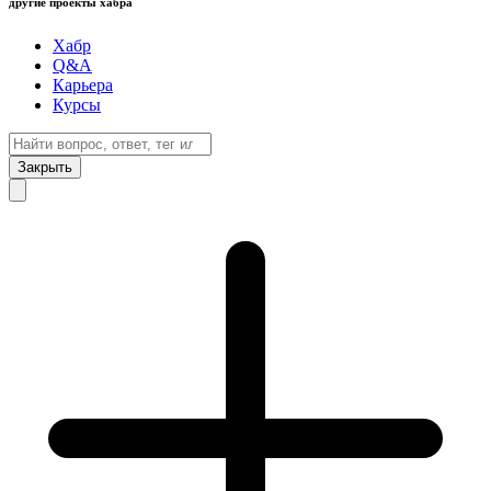
другие проекты хабра
Хабр
Q&A
Карьера
Курсы
Закрыть