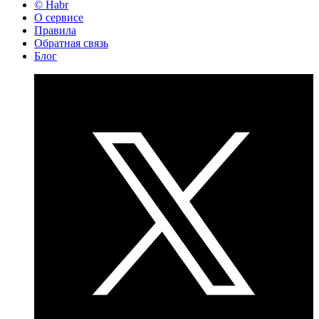
© Habr
О сервисе
Правила
Обратная связь
Блог