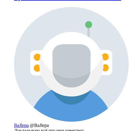
BaJlepa
@BaJlepa
Докладываю всё что мне известно: