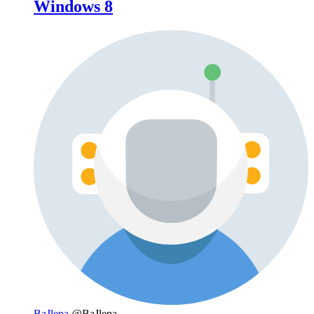
Windows 8
BaJlepa
@BaJlepa