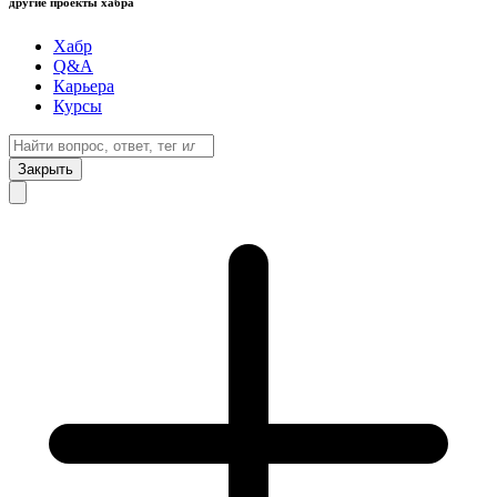
другие проекты хабра
Хабр
Q&A
Карьера
Курсы
Закрыть