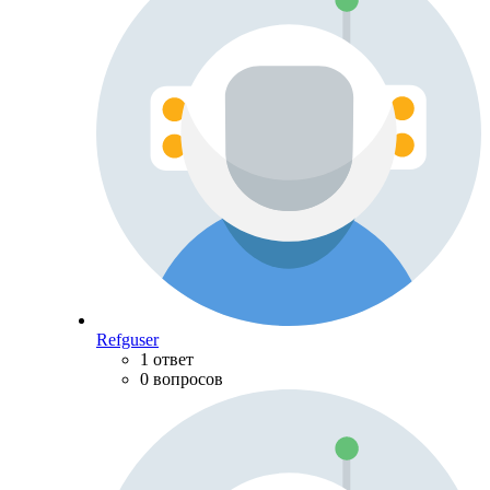
Refguser
1 ответ
0 вопросов