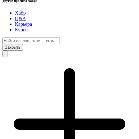
другие проекты хабра
Хабр
Q&A
Карьера
Курсы
Закрыть