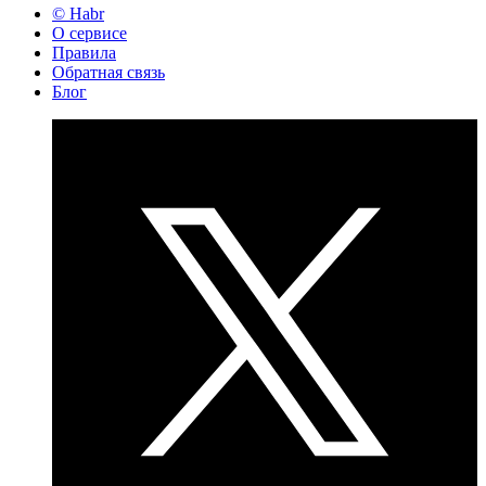
© Habr
О сервисе
Правила
Обратная связь
Блог