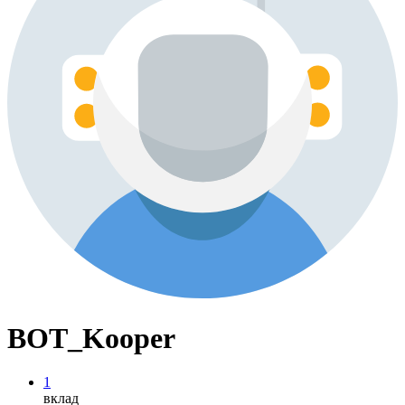
BOT_Kooper
1
вклад