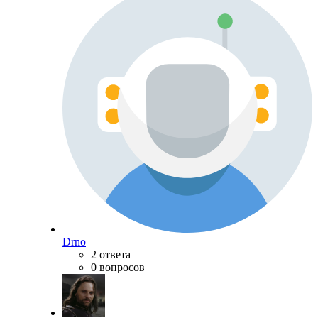
Drno
2 ответа
0 вопросов