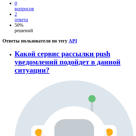
0
вопросов
2
ответа
50%
решений
Ответы пользователя по тегу
API
Какой cервис рассылки push
уведомлений подойдет в данной
ситуации?