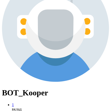
BOT_Kooper
1
вклад