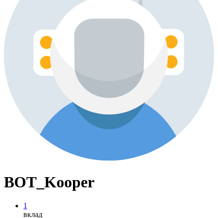
BOT_Kooper
1
вклад