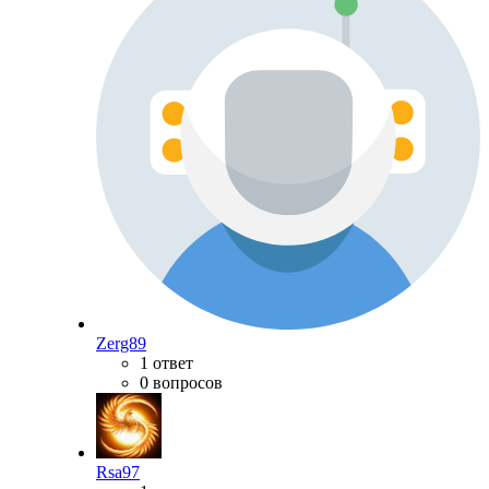
Zerg89
1 ответ
0 вопросов
Rsa97