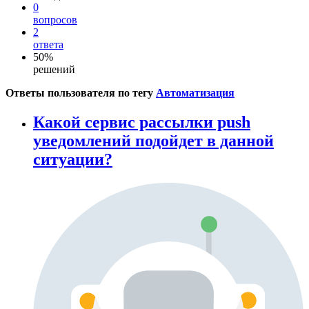
0
вопросов
2
ответа
50%
решений
Ответы пользователя по тегу
Автоматизация
Какой cервис рассылки push
уведомлений подойдет в данной
ситуации?