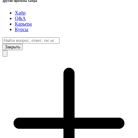
другие проекты хабра
Хабр
Q&A
Карьера
Курсы
Закрыть